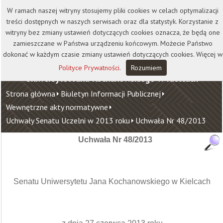
Kontakt
Biblioteka
Wydawnictwo
W ramach naszej witryny stosujemy pliki cookies w celach optymalizacji
Wirtualna Uczelnia
treści dostępnych w naszych serwisach oraz dla statystyk. Korzystanie z
witryny bez zmiany ustawień dotyczących cookies oznacza, że będą one
zamieszczane w Państwa urządzeniu końcowym. Możecie Państwo
dokonać w każdym czasie zmiany ustawień dotyczących cookies. Więcej w
Polityce Prywatności
.
Rozumiem
Uniwersytet Jana Kochanowskiego w Kielcach
Strona główna
Biuletyn Informacji Publicznej
Wewnętrzne akty normatywne
Uchwały Senatu Uczelni w 2013 roku
Uchwała Nr 48/2013
Uchwała Nr 48/2013
Senatu Uniwersytetu Jana Kochanowskiego w Kielcach