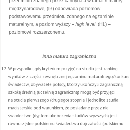
przedmiotu zdanego przez kandydata w ramach matury
międzynarodowej (IB) odpowiada poziomowi
podstawowemu przedmiotu zdanego na egzaminie
maturalnym, a poziom wyższy –
high level
, (HL) –
poziomowi rozszerzonemu.
Inna matura zagraniczna
W przypadku, gdy kryterium przyjęć na studia jest ranking
wyników z części zewnętrznej egzaminu maturalnego/konkurs
świadectw, obywatele polscy, którzy ukończyli zagraniczną
szkołę średnią (uczelnię zagraniczną) mogą być przyjęci
na studia pierwszego (drugiego) stopnia i jednolite studia
magisterskie pod warunkiem, że posiadane przez nie
świadectwo (dyplom ukończenia studiów wyższych) jest
równorzędne polskiemu świadectwu dojrzałości (polskiemu