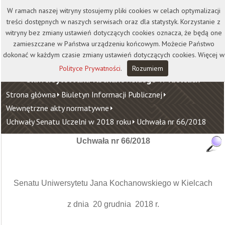
Kontakt
Biblioteka
Wydawnictwo
W ramach naszej witryny stosujemy pliki cookies w celach optymalizacji
Wirtualna Uczelnia
treści dostępnych w naszych serwisach oraz dla statystyk. Korzystanie z
witryny bez zmiany ustawień dotyczących cookies oznacza, że będą one
zamieszczane w Państwa urządzeniu końcowym. Możecie Państwo
dokonać w każdym czasie zmiany ustawień dotyczących cookies. Więcej w
Polityce Prywatności
.
Rozumiem
Uniwersytet Jana Kochanowskiego w Kielcach
Strona główna
Biuletyn Informacji Publicznej
Wewnętrzne akty normatywne
Uchwały Senatu Uczelni w 2018 roku
Uchwała nr 66/2018
Uchwała nr 66/2018
Senatu Uniwersytetu Jana Kochanowskiego w Kielcach
z dnia 20 grudnia 2018 r.