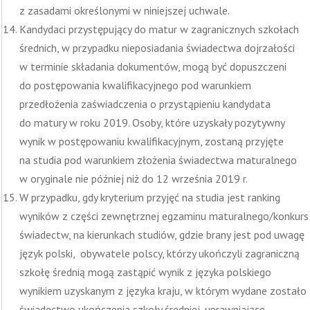
z zasadami określonymi w niniejszej uchwale.
Kandydaci przystępujący do matur w zagranicznych szkołach
średnich, w przypadku nieposiadania świadectwa dojrzałości
w terminie składania dokumentów, mogą być dopuszczeni
do postępowania kwalifikacyjnego pod warunkiem
przedłożenia zaświadczenia o przystąpieniu kandydata
do matury w roku 2019. Osoby, które uzyskały pozytywny
wynik w postępowaniu kwalifikacyjnym, zostaną przyjęte
na studia pod warunkiem złożenia świadectwa maturalnego
w oryginale nie później niż do 12 września 2019 r.
W przypadku, gdy kryterium przyjęć na studia jest ranking
wyników z części zewnętrznej egzaminu maturalnego/konkurs
świadectw, na kierunkach studiów, gdzie brany jest pod uwagę
język polski, obywatele polscy, którzy ukończyli zagraniczną
szkołę średnią mogą zastąpić wynik z języka polskiego
wynikiem uzyskanym z języka kraju, w którym wydane zostało
świadectwo ukończenia szkoły średniej, uprawniające