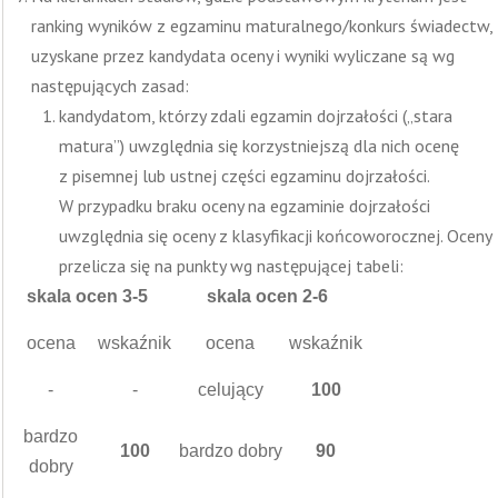
ranking wyników z egzaminu maturalnego/konkurs świadectw,
uzyskane przez kandydata oceny i wyniki wyliczane są wg
następujących zasad:
kandydatom, którzy zdali egzamin dojrzałości („stara
matura”) uwzględnia się korzystniejszą dla nich ocenę
z pisemnej lub ustnej części egzaminu dojrzałości.
W przypadku braku oceny na egzaminie dojrzałości
uwzględnia się oceny z klasyfikacji końcoworocznej. Oceny
przelicza się na punkty wg następującej tabeli:
skala ocen 3-5
skala ocen 2-6
ocena
wskaźnik
ocena
wskaźnik
-
-
celujący
100
bardzo
100
bardzo dobry
90
dobry