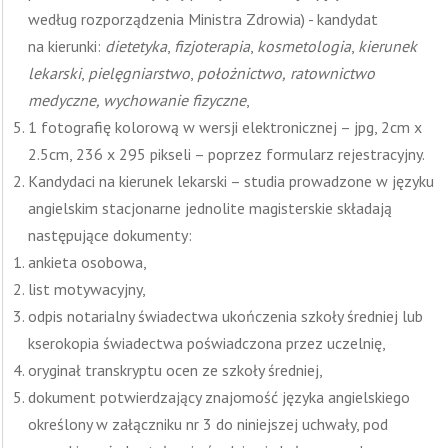
według rozporządzenia Ministra Zdrowia) - kandydat
na kierunki:
dietetyka
,
fizjoterapia
,
kosmetologia
,
kierunek
lekarski
,
pielęgniarstwo
,
położnictwo,
ratownictwo
medyczne, wychowanie fizyczne
,
1 fotografię kolorową w wersji elektronicznej – jpg, 2cm x
2.5cm, 236 x 295 pikseli – poprzez formularz rejestracyjny.
Kandydaci na kierunek lekarski – studia prowadzone w języku
angielskim stacjonarne jednolite magisterskie składają
następujące dokumenty:
ankieta osobowa,
list motywacyjny,
odpis notarialny świadectwa ukończenia szkoły średniej lub
kserokopia świadectwa poświadczona przez uczelnię,
oryginał transkryptu ocen ze szkoły średniej,
dokument potwierdzający znajomość języka angielskiego
określony w załączniku nr 3 do niniejszej uchwały, pod