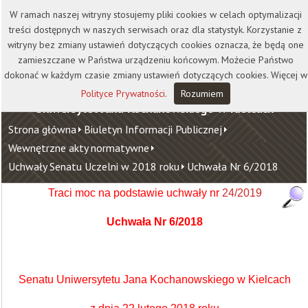
Kontakt
Biblioteka
Wydawnictwo
W ramach naszej witryny stosujemy pliki cookies w celach optymalizacji
Wirtualna Uczelnia
treści dostępnych w naszych serwisach oraz dla statystyk. Korzystanie z
witryny bez zmiany ustawień dotyczących cookies oznacza, że będą one
zamieszczane w Państwa urządzeniu końcowym. Możecie Państwo
dokonać w każdym czasie zmiany ustawień dotyczących cookies. Więcej w
Polityce Prywatności
.
Rozumiem
Uniwersytet Jana Kochanowskiego w Kielcach
Strona główna
Biuletyn Informacji Publicznej
Wewnętrzne akty normatywne
Uchwały Senatu Uczelni w 2018 roku
Uchwała Nr 6/2018
Traci moc na podstawie uchwały nr
24/2019
Uchwała Nr 6/2018
Senatu Uniwersytetu Jana Kochanowskiego w Kielcach