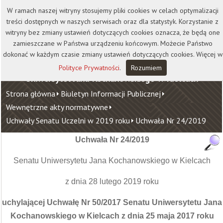
Kontakt
Biblioteka
Wydawnictwo
W ramach naszej witryny stosujemy pliki cookies w celach optymalizacji
Wirtualna Uczelnia
treści dostępnych w naszych serwisach oraz dla statystyk. Korzystanie z
witryny bez zmiany ustawień dotyczących cookies oznacza, że będą one
zamieszczane w Państwa urządzeniu końcowym. Możecie Państwo
dokonać w każdym czasie zmiany ustawień dotyczących cookies. Więcej w
Polityce Prywatności
.
Rozumiem
Uniwersytet Jana Kochanowskiego w Kielcach
Strona główna
Biuletyn Informacji Publicznej
Wewnętrzne akty normatywne
Uchwały Senatu Uczelni w 2019 roku
Uchwała Nr 24/2019
Uchwała Nr 24/2019
Senatu Uniwersytetu Jana Kochanowskiego w Kielcach
z dnia 28 lutego 2019 roku
uchylającej Uchwałę Nr 50/2017 Senatu Uniwersytetu Jana
Kochanowskiego w Kielcach z dnia 25 maja 2017 roku