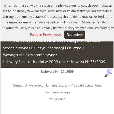
Kontakt
Biblioteka
Wydawnictwo
W ramach naszej witryny stosujemy pliki cookies w celach optymalizacji
Wirtualna Uczelnia
treści dostępnych w naszych serwisach oraz dla statystyk. Korzystanie z
witryny bez zmiany ustawień dotyczących cookies oznacza, że będą one
zamieszczane w Państwa urządzeniu końcowym. Możecie Państwo
dokonać w każdym czasie zmiany ustawień dotyczących cookies. Więcej w
Polityce Prywatności
.
Rozumiem
Uniwersytet Jana Kochanowskiego w Kielcach
Strona główna
Biuletyn Informacji Publicznej
Wewnętrzne akty normatywne
Uchwały Senatu Uczelni w 2009 roku
Uchwała Nr 25/2009
Uchwała Nr
25 /2009
Senatu Uniwersytetu Humanistyczno - Przyrodniczego Jana
Kochanowskiego
w Kielcach