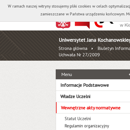
Kontakt
Biblioteka
W ramach naszej witryny stosujemy pliki cookies w celach optymalizac
zamieszczane w Państwa urządzeniu końcowym. Mo
Uniwersytet Jana Kochanowskie
Strona główna
Biuletyn Informa
Uchwała Nr 27/2009
Menu
Informacje Podstawowe
Władze Uczelni
Wewnętrzne akty normatywne
Statut Uczelni
Regulamin organizacyjny