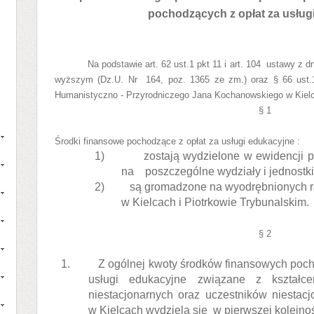
pochodzących z opłat za usług
Na podstawie art. 62 ust.1 pkt 11 i art. 104
ustawy z dn
wyższym (Dz.U. Nr 164, poz. 1365 ze zm.) oraz § 66 ust.1 
Humanistyczno - Przyrodniczego Jana Kochanowskiego w Kielc
§ 1
Środki finansowe pochodzące z opłat za usługi edukacyjne :
1)
zostają wydzielone w ewidencji 
na
poszczególne wydziały i jednostk
2)
są gromadzone na wyodrębnionych 
w Kielcach i Piotrkowie Trybunalskim.
§ 2
1.
Z ogólnej kwoty środków finansowych poch
usługi edukacyjne związane z kształc
niestacjonarnych oraz uczestników niestacj
w Kielcach wydziela się
w pierwszej kolejno