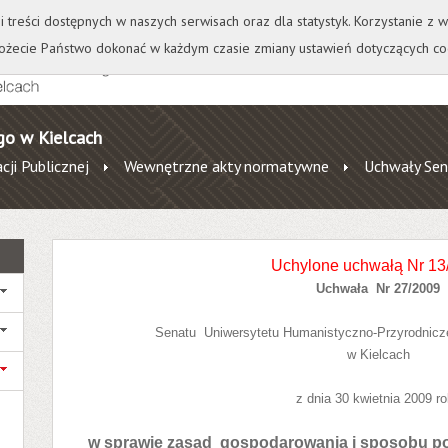
+
++
Wydawnictwo
Wirtualna Uczelnia
A
A
A
A
A
ji treści dostępnych w naszych serwisach oraz dla statystyk. Korzystanie z
żecie Państwo dokonać w każdym czasie zmiany ustawień dotyczących co
go w Kielcach
cji Publicznej
Wewnętrzne akty normatywne
Uchwały Sen
Uchylone uchwałą Nr 13
Uchwała
Nr 27/2009
Senatu
Uniwersytetu Humanistyczno-Przyrodnic
w Kielcach
z dnia 30 kwietnia 2009
ro
w sprawie zasad
gospodarowania i sposobu p