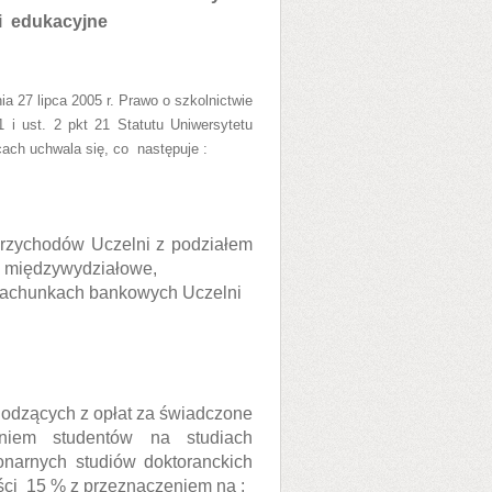
i
edukacyjne
ia 27 lipca 2005 r. Prawo o szkolnictwie
i ust. 2 pkt 21 Statutu Uniwersytetu
ach uchwala się, co
następuje :
przychodów Uczelni z podziałem
i międzywydziałowe,
rachunkach bankowych Uczelni
odzących z opłat za świadczone
eniem studentów na studiach
onarnych studiów doktoranckich
ści
15 % z przeznaczeniem na :