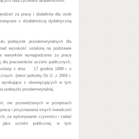
dących nauczycielami akademickimi,
odzeń za pracę i dodatków dla osób
związane z działalnością dydaktyczną
łu podwyżek przedemerytalnych dla
nad wysokość ustaloną na podstawie
e warunków wynagradzania za pracę
 dla pracowników uczelni publicznych
,
ustawy z dnia
17 grudnia 1998 r. o
ecznych
(tekst jednolity Dz.U. z 2004 r.
i wynikające z obowiązujących w tym
ia podwyżki przedemerytalnej,
ń, nie przewidzianych w przepisach
pracę i przyznawania innych świadczeń
ych
, za wykonywanie czynności i zadań
 jako uczelni publicznej, w tym