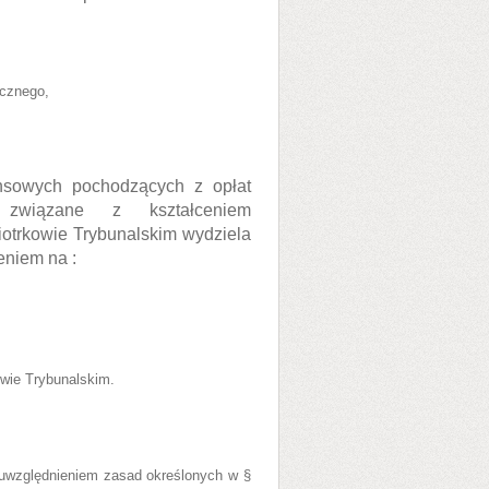
ycznego,
nsowych pochodzących z opłat
związane z kształceniem
iotrkowie Trybunalskim wydziela
eniem na :
owie Trybunalskim.
 uwzględnieniem zasad określonych w §