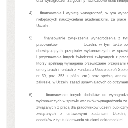
oraz wynagrodzeń za godziny nadliczbowe osób niebę
4) finansowanie i wypłatę wynagrodzeń, w tym wynagr
niebędących nauczycielami akademickimi, za prace 
Uczelni,
5) finansowanie zwiększenia wynagrodzenia z tytu
pracowników
Uczelni,
w tym także po
obowiązujących przepisów wykonawczych
w sprawi
i przyznawania innych świadczeń związanych z pracą
którzy spełniają wymagania przewidziane przepisami 
emeryturach i rentach z Funduszu Ubezpieczeń Społ
nr 39, poz. 353 z późn. zm.) oraz spełnią warunk
zakresie, w Uczelni zasad uprawniających do otrzyman
6)
finansowanie innych dodatków do wynagrodze
wykonawczych
w sprawie warunków wynagradzania za 
związanych z pracą dla pracowników uczelni publiczn
związanych z ustawowymi zadaniami Uczelni,
dodatków z tytułu kierowania studiami doktoranckimi,