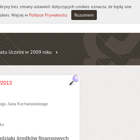
 witryny bez zmiany ustawień dotyczących cookies oznacza, że będą one
okies. Więcej w
Polityce Prywatności
.
Rozumiem
atu Uczelni w 2009 roku
/2013
zego Jana Kochanowskiego
ku
odziału środków finansowych