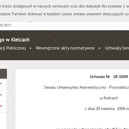
+
++
Wydawnictwo
Wirtualna Uczelnia
A
A
A
A
A
ji treści dostępnych w naszych serwisach oraz dla statystyk. Korzystanie z
żecie Państwo dokonać w każdym czasie zmiany ustawień dotyczących co
go w Kielcach
cji Publicznej
Wewnętrzne akty normatywne
Uchwały Sen
Uchwała Nr
28 /2009
Senatu Uniwersytetu Humanistyczno - Przyrodni
w Kielcach
z dnia 30 kwietnia 2009 r