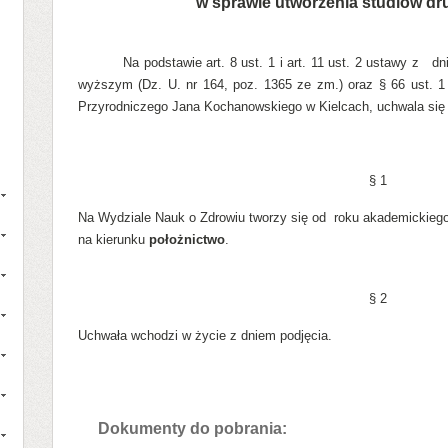
w sprawie utworzenia studiów
dru
Na podstawie art. 8 ust. 1 i art. 11 ust. 2 ustawy z dn
wyższym (Dz. U. nr 164, poz. 1365 ze zm.) oraz § 66 ust. 1
Przyrodniczego Jana Kochanowskiego w Kielcach, uchwala się 
§ 1
Na Wydziale Nauk o Zdrowiu tworzy się od roku akademickiego
na kierunku
położnictwo
.
§ 2
Uchwała wchodzi w życie z dniem podjęcia.
Dokumenty do pobrania: