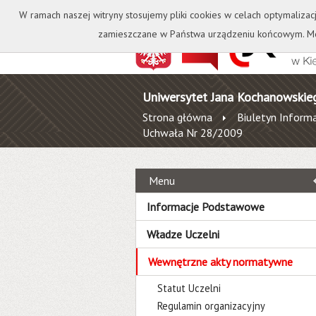
Kontakt
Biblioteka
W ramach naszej witryny stosujemy pliki cookies w celach optymalizac
zamieszczane w Państwa urządzeniu końcowym. Mo
Uniwersytet Jana Kochanowskie
Strona główna
Biuletyn Informa
Uchwała Nr 28/2009
Menu
Informacje Podstawowe
Władze Uczelni
Wewnętrzne akty normatywne
Statut Uczelni
Regulamin organizacyjny