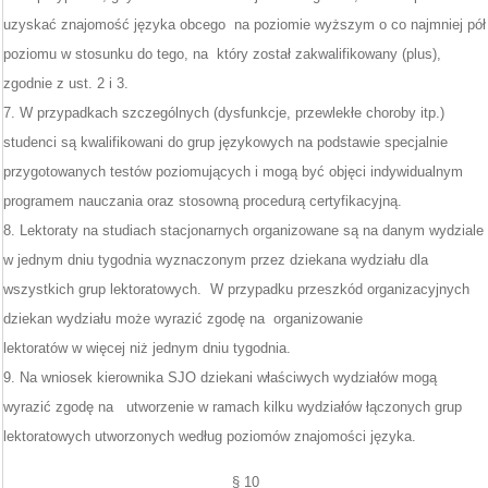
uzyskać znajomość języka obcego na poziomie wyższym o co najmniej pół
poziomu w stosunku do tego, na który został zakwalifikowany (plus),
zgodnie z ust. 2 i 3.
7. W przypadkach szczególnych (dysfunkcje, przewlekłe choroby itp.)
studenci są kwalifikowani do grup językowych na podstawie specjalnie
przygotowanych testów poziomujących i mogą być objęci indywidualnym
programem nauczania oraz stosowną procedurą certyfikacyjną.
8. Lektoraty na studiach stacjonarnych organizowane są na danym wydziale
w jednym dniu tygodnia wyznaczonym przez dziekana wydziału dla
wszystkich grup lektoratowych. W przypadku przeszkód organizacyjnych
dziekan wydziału może wyrazić zgodę na organizowanie
lektoratów w więcej niż jednym dniu tygodnia.
9. Na wniosek kierownika SJO dziekani właściwych wydziałów mogą
wyrazić zgodę na utworzenie w ramach kilku wydziałów łączonych grup
lektoratowych utworzonych według poziomów znajomości języka.
§ 10