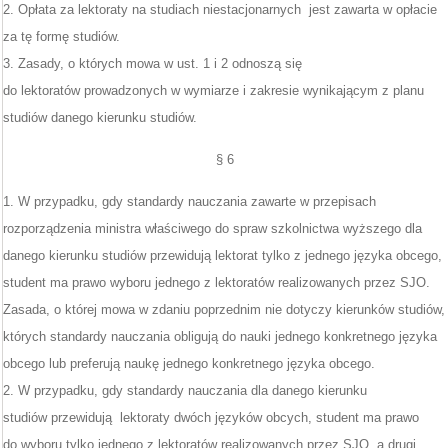
2. Opłata za lektoraty na studiach niestacjonarnych jest zawarta w opłacie
za tę formę studiów.
3. Zasady, o których mowa w ust. 1 i 2 odnoszą się
do lektoratów prowadzonych w wymiarze i zakresie wynikającym z planu
studiów danego kierunku studiów.
§ 6
1. W przypadku, gdy standardy nauczania zawarte w przepisach
rozporządzenia ministra właściwego do spraw szkolnictwa wyższego dla
danego kierunku studiów przewidują lektorat tylko z jednego języka obcego,
student ma prawo wyboru jednego z lektoratów realizowanych przez SJO.
Zasada, o której mowa w zdaniu poprzednim nie dotyczy kierunków studiów,
których standardy nauczania obligują do nauki jednego konkretnego języka
obcego lub preferują naukę jednego konkretnego języka obcego.
2. W przypadku, gdy standardy nauczania dla danego kierunku
studiów przewidują lektoraty dwóch języków obcych, student ma prawo
do wyboru tylko jednego z lektoratów realizowanych przez SJO, a drugi