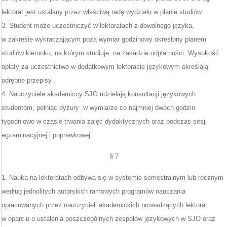
lektorat jest ustalany przez właściwą radę wydziału w planie studiów.
3. Student może uczestniczyć w lektoratach z dowolnego języka,
w zakresie wykraczającym poza wymiar godzinowy określony planem
studiów kierunku, na którym studiuje, na zasadzie odpłatności. Wysokość
opłaty za uczestnictwo w dodatkowym lektoracie językowym określają
odrębne przepisy .
4. Nauczyciele akademiccy SJO udzielają konsultacji językowych
studentom, pełniąc dyżury w wymiarze co najmniej dwóch godzin
tygodniowo w czasie trwania zajęć dydaktycznych oraz podczas sesji
egzaminacyjnej i poprawkowej.
§ 7
1. Nauka na lektoratach odbywa się w systemie semestralnym lub rocznym
według jednolitych autorskich ramowych programów nauczania
opracowanych przez nauczycieli akademickich prowadzących lektorat
w oparciu o ustalenia poszczególnych zespołów językowych w SJO oraz