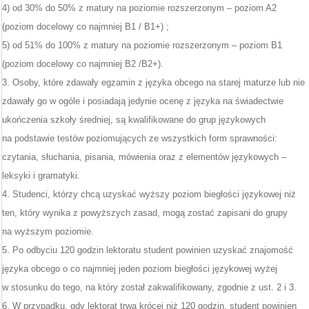
4) od 30% do 50% z matury na poziomie rozszerzonym – poziom A2
(poziom docelowy co najmniej B1 / B1+) ;
5) od 51% do 100% z matury na poziomie rozszerzonym – poziom B1
(poziom docelowy co najmniej B2 /B2+).
3. Osoby, które zdawały egzamin z języka obcego na starej maturze lub nie
zdawały go w ogóle i posiadają jedynie ocenę z języka na świadectwie
ukończenia szkoły średniej, są kwalifikowane do grup językowych
na podstawie testów poziomujących ze wszystkich form sprawności:
czytania, słuchania, pisania, mówienia oraz z elementów językowych –
leksyki i gramatyki.
4. Studenci, którzy chcą uzyskać wyższy poziom biegłości językowej niż
ten, który wynika z powyższych zasad, mogą zostać zapisani do grupy
na wyższym poziomie.
5. Po odbyciu 120 godzin lektoratu student powinien uzyskać znajomość
języka obcego o co najmniej jeden poziom biegłości językowej wyżej
w stosunku do tego, na który został zakwalifikowany, zgodnie z ust. 2 i 3.
6. W przypadku, gdy lektorat trwa krócej niż 120 godzin, student powinien