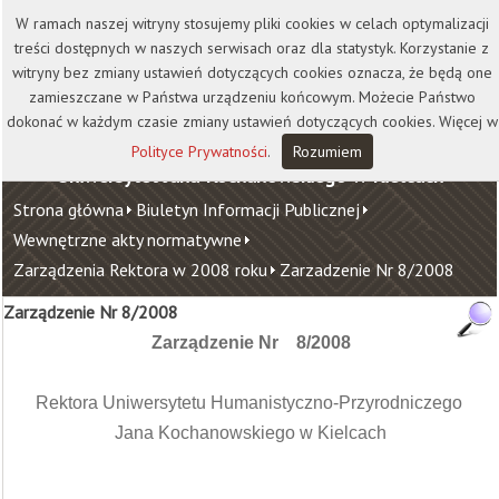
Kontakt
Biblioteka
Wydawnictwo
W ramach naszej witryny stosujemy pliki cookies w celach optymalizacji
Wirtualna Uczelnia
treści dostępnych w naszych serwisach oraz dla statystyk. Korzystanie z
witryny bez zmiany ustawień dotyczących cookies oznacza, że będą one
zamieszczane w Państwa urządzeniu końcowym. Możecie Państwo
dokonać w każdym czasie zmiany ustawień dotyczących cookies. Więcej w
Polityce Prywatności
.
Rozumiem
Uniwersytet Jana Kochanowskiego w Kielcach
Strona główna
Biuletyn Informacji Publicznej
Wewnętrzne akty normatywne
Zarządzenia Rektora w 2008 roku
Zarzadzenie Nr 8/2008
Zarządzenie Nr 8/2008
Zarządzenie Nr 8/2008
Rektora Uniwersytetu Humanistyczno-Przyrodniczego
Jana Kochanowskiego w Kielcach