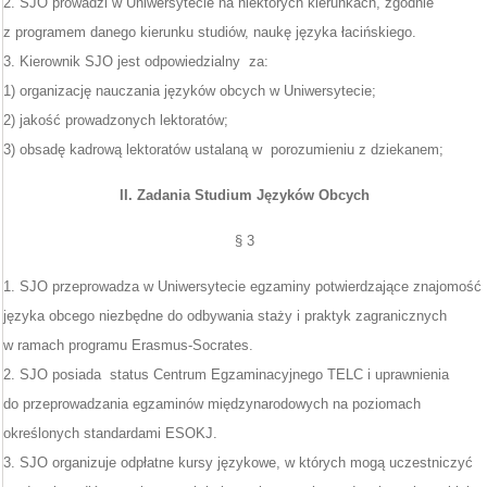
2. SJO prowadzi w Uniwersytecie na niektórych kierunkach, zgodnie
z programem danego kierunku studiów, naukę języka łacińskiego.
3. Kierownik SJO jest odpowiedzialny za:
1) organizację nauczania języków obcych w Uniwersytecie;
2) jakość prowadzonych lektoratów;
3) obsadę kadrową lektoratów ustalaną w porozumieniu z dziekanem;
II. Zadania Studium Języków Obcych
§ 3
1. SJO przeprowadza w Uniwersytecie egzaminy potwierdzające znajomość
języka obcego niezbędne do odbywania staży i praktyk zagranicznych
w ramach programu Erasmus-Socrates.
2. SJO posiada status Centrum Egzaminacyjnego TELC i uprawnienia
do przeprowadzania egzaminów międzynarodowych na poziomach
określonych standardami ESOKJ.
3. SJO organizuje odpłatne kursy językowe, w których mogą uczestniczyć