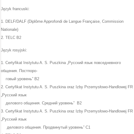
Język francuski:
1. DELF/DALF (Diplôme Approfondi de Langue Française, Commission
Nationale)
2. TELC B2
Język rosyjski:
1. Certyfikat Instytutu A. S. Puszkina „Русский язык повседневного
общения. Постпоро-
говый уровень” B2
2. Certyfikat Instytutu A. S. Puszkina oraz Izby Przemysłowo-Handlowej FR
„Русский язык
делового общения. Средний уровень” B2
3. Certyfikat Instytutu A. S. Puszkina oraz Izby Przemysłowo-Handlowej FR
„Русский язык
делового общения. Продвинутый уровень” C1