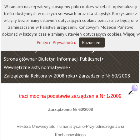
Kontakt
Biblioteka
Wydawnictwo
W ramach naszej witryny stosujemy pliki cookies w celach optymalizacji
Wirtualna Uczelnia
treści dostępnych w naszych serwisach oraz dla statystyk. Korzystanie z
witryny bez zmiany ustawień dotyczących cookies oznacza, że będą one
zamieszczane w Państwa urządzeniu końcowym. Możecie Państwo
dokonać w każdym czasie zmiany ustawień dotyczących cookies. Więcej w
Polityce Prywatności
.
Rozumiem
Uniwersytet Jana Kochanowskiego w Kielcach
Strona główna
Biuletyn Informacji Publicznej
Wewnętrzne akty normatywne
Zarządzenia Rektora w 2008 roku
Zarządzenie Nr 60/2008
traci moc na podstawie zarządzenia Nr 1/2009
Zarządzenie Nr 60/2008
Rektora Uniwersytetu Humanistyczno-Przyrodniczego Jana
Kochanowskiego