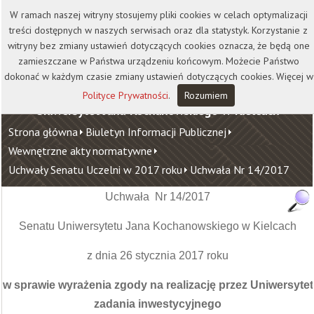
Kontakt
Biblioteka
Wydawnictwo
W ramach naszej witryny stosujemy pliki cookies w celach optymalizacji
Wirtualna Uczelnia
treści dostępnych w naszych serwisach oraz dla statystyk. Korzystanie z
witryny bez zmiany ustawień dotyczących cookies oznacza, że będą one
zamieszczane w Państwa urządzeniu końcowym. Możecie Państwo
dokonać w każdym czasie zmiany ustawień dotyczących cookies. Więcej w
Polityce Prywatności
.
Rozumiem
Uniwersytet Jana Kochanowskiego w Kielcach
Strona główna
Biuletyn Informacji Publicznej
Wewnętrzne akty normatywne
Uchwały Senatu Uczelni w 2017 roku
Uchwała Nr 14/2017
Uchwała Nr 14/2017
Senatu Uniwersytetu Jana Kochanowskiego w Kielcach
z dnia 26 stycznia 2017 roku
w sprawie wyrażenia zgody na realizację przez Uniwersytet
zadania inwestycyjnego