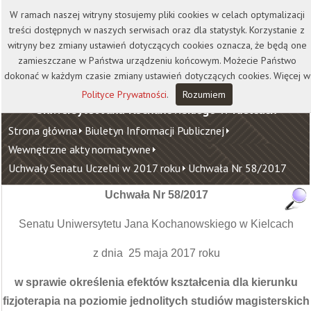
Kontakt
Biblioteka
Wydawnictwo
W ramach naszej witryny stosujemy pliki cookies w celach optymalizacji
Wirtualna Uczelnia
treści dostępnych w naszych serwisach oraz dla statystyk. Korzystanie z
witryny bez zmiany ustawień dotyczących cookies oznacza, że będą one
zamieszczane w Państwa urządzeniu końcowym. Możecie Państwo
dokonać w każdym czasie zmiany ustawień dotyczących cookies. Więcej w
Polityce Prywatności
.
Rozumiem
Uniwersytet Jana Kochanowskiego w Kielcach
Strona główna
Biuletyn Informacji Publicznej
Wewnętrzne akty normatywne
Uchwały Senatu Uczelni w 2017 roku
Uchwała Nr 58/2017
Uchwała Nr 58/2017
Senatu Uniwersytetu Jana Kochanowskiego w Kielcach
z dnia 25 maja 2017 roku
w sprawie określenia efektów kształcenia dla kierunku
fizjoterapia
na poziomie jednolitych studiów magisterskich