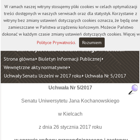
Kontakt
Biblioteka
Wydawnictwo
W ramach naszej witryny stosujemy pliki cookies w celach optymalizacji
Wirtualna Uczelnia
treści dostępnych w naszych serwisach oraz dla statystyk. Korzystanie z
witryny bez zmiany ustawień dotyczących cookies oznacza, że będą one
zamieszczane w Państwa urządzeniu końcowym. Możecie Państwo
dokonać w każdym czasie zmiany ustawień dotyczących cookies. Więcej w
Polityce Prywatności
.
Rozumiem
Uniwersytet Jana Kochanowskiego w Kielcach
Strona główna
Biuletyn Informacji Publicznej
Wewnętrzne akty normatywne
Uchwały Senatu Uczelni w 2017 roku
Uchwała Nr 5/2017
Uchwała Nr 5/2017
Senatu Uniwersytetu Jana Kochanowskiego
w Kielcach
z dnia 26 stycznia 2017 roku