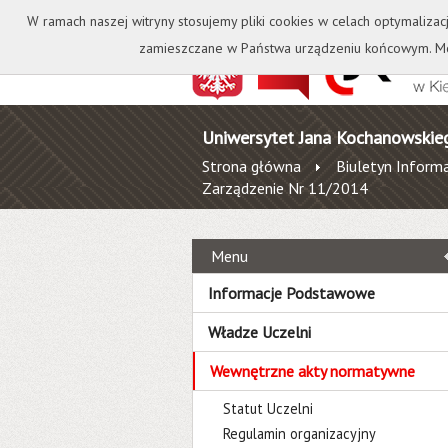
Kontakt
Biblioteka
W ramach naszej witryny stosujemy pliki cookies w celach optymalizac
zamieszczane w Państwa urządzeniu końcowym. Mo
Uniwersytet Jana Kochanowskie
Strona główna
Biuletyn Informa
Zarządzenie Nr 11/2014
Menu
Informacje Podstawowe
Władze Uczelni
Wewnętrzne akty normatywne
Statut Uczelni
Regulamin organizacyjny