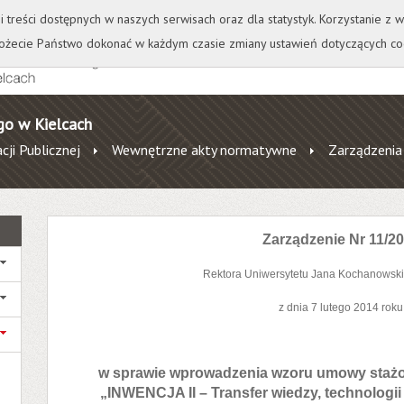
+
++
Wydawnictwo
Wirtualna Uczelnia
A
A
A
A
A
ji treści dostępnych w naszych serwisach oraz dla statystyk. Korzystanie z
żecie Państwo dokonać w każdym czasie zmiany ustawień dotyczących co
go w Kielcach
cji Publicznej
Wewnętrzne akty normatywne
Zarządzenia
Zarządzenie Nr 11/2
Rektora Uniwersytetu Jana Kochanowski
z dnia 7 lutego 2014 roku
w sprawie wprowadzenia wzoru umowy stażo
„INWENCJA II – Transfer
wiedzy, technologii