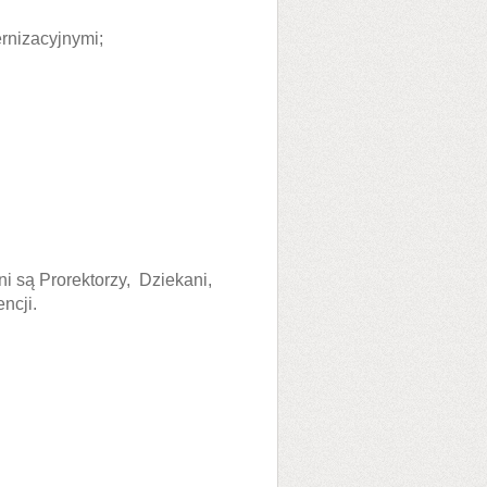
rnizacyjnymi;
i są Prorektorzy, Dziekani,
ncji.