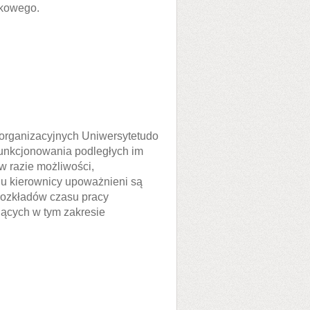
nkowego.
 organizacyjnych Uniwersytetudo
funkcjonowania podległych im
w razie możliwości,
lu kierownicy upoważnieni są
rozkładów czasu pracy
ących w tym zakresie