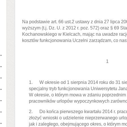
Na podstawie art. 66 ust.2 ustawy z dnia 27 lipca 2
wyższym (t.j. Dz. U. z 2012 r. poz. 572) oraz § 69 S
Kochanowskiego w Kielcach, mając na uwadze racj
kosztów funkcjonowania Uczelni zarządzam, co nas
1
1. W okresie od 1 sierpnia 2014 roku do 31 si
specjalny tryb funkcjonowania Uniwersytetu Ja
W okresie, o którym mowa w zdaniu poprzednim 
pracowników urlopów wypoczynkowych zarówno za
2. Do końca pierwszego kwartału 2014 r. prac
złożyć wnioski o udzielenie nieprzerwanego ur
jak i zaległego, obejmującego okres, o którym m