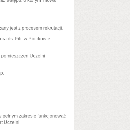
kaz wstępu, o którym mowa
any jest z procesem rekrutacji,
ora ds. Filii w Piotrkowie
e pomieszczeń Uczelni
tp.
 w pełnym zakresie funkcjonować
t Uczelni.