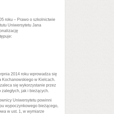
005 roku – Prawo o szkolnictwie
tatutu Uniwersytetu Jana
onalizację
tępuje:
erpnia 2014 roku wprowadza się
na Kochanowskiego w Kielcach.
zaleca się wykorzystanie przez
ległych, jak i bieżących.
ownicy Uniwersytetu powinni
lopu wypoczynkowego bieżącego,
owa w ust. 1, w wymiarze