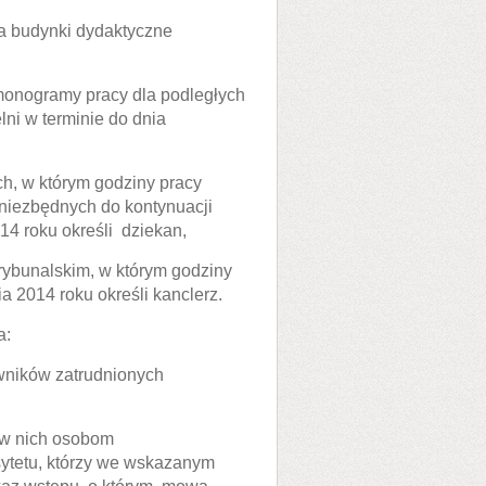
ia budynki dydaktyczne
rmonogramy pracy dla podległych
ni w terminie do dnia
ch, w którym godziny pracy
niezbędnych do kontynuacji
14 roku określi dziekan,
Trybunalskim, w którym godziny
a 2014 roku określi kanclerz.
a:
owników zatrudnionych
 w nich osobom
ytetu, którzy we wskazanym