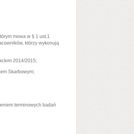
którym mowa w § 1 ust.1
racowników, którzy wykonują
mickim 2014/2015;
ędem Skarbowym;
zeniem terminowych badań