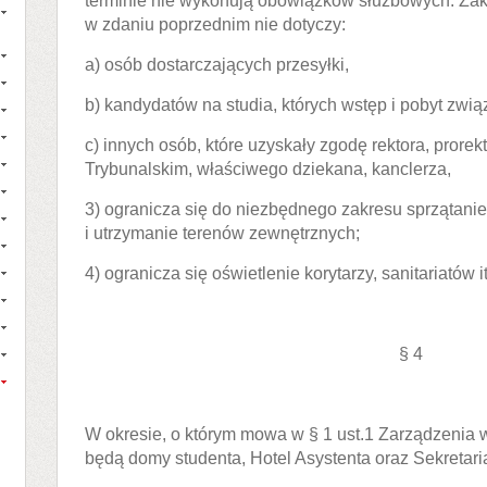
terminie nie wykonują obowiązków służbowych. Za
w zdaniu poprzednim nie dotyczy:
a) osób dostarczających przesyłki,
b) kandydatów na studia, których wstęp i pobyt związ
c) innych osób, które uzyskały zgodę rektora, prorekt
Trybunalskim, właściwego dziekana, kanclerza,
3) ogranicza się do niezbędnego zakresu sprzątani
i utrzymanie terenów zewnętrznych;
4) ogranicza się oświetlenie korytarzy, sanitariatów i
§ 4
W okresie, o którym mowa w § 1 ust.1 Zarządzenia
będą domy studenta, Hotel Asystenta oraz Sekretaria