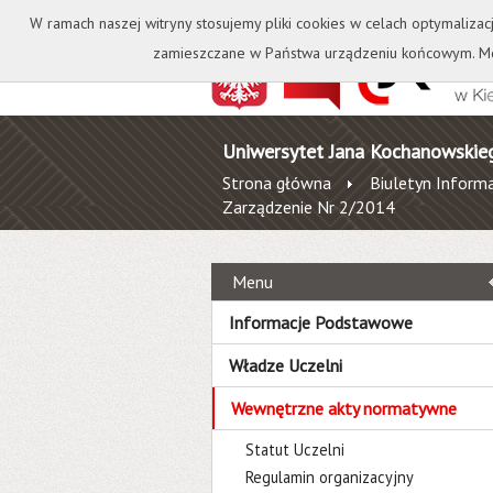
Kontakt
Biblioteka
W ramach naszej witryny stosujemy pliki cookies w celach optymalizac
zamieszczane w Państwa urządzeniu końcowym. Mo
Uniwersytet Jana Kochanowskie
Strona główna
Biuletyn Informa
Zarządzenie Nr 2/2014
Menu
Informacje Podstawowe
Władze Uczelni
Wewnętrzne akty normatywne
Statut Uczelni
Regulamin organizacyjny