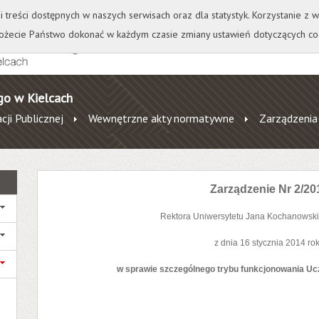
+
++
Wydawnictwo
Wirtualna Uczelnia
A
A
A
A
A
ji treści dostępnych w naszych serwisach oraz dla statystyk. Korzystanie z
żecie Państwo dokonać w każdym czasie zmiany ustawień dotyczących co
go w Kielcach
cji Publicznej
Wewnętrzne akty normatywne
Zarządzenia
Zarządzenie Nr 2/20
Rektora Uniwersytetu Jana Kochanowski
z dnia 16 stycznia 2014 ro
w sprawie szczególnego trybu funkcjonowania Ucz