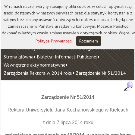
Kontakt
Biblioteka
Wydawnictwo
W ramach naszej witryny stosujemy pliki cookies w celach optymalizacji
Wirtualna Uczelnia
treści dostępnych w naszych serwisach oraz dla statystyk. Korzystanie z
witryny bez zmiany ustawień dotyczących cookies oznacza, że będą one
zamieszczane w Państwa urządzeniu końcowym. Możecie Państwo
dokonać w każdym czasie zmiany ustawień dotyczących cookies. Więcej w
Polityce Prywatności
.
Rozumiem
Uniwersytet Jana Kochanowskiego w Kielcach
Strona główna
Biuletyn Informacji Publicznej
Wewnętrzne akty normatywne
Zarządzenia Rektora w 2014 roku
Zarządzenie Nr 51/2014
Zarządzenie Nr 51/2014
Rektora Uniwersytetu Jana Kochanowskiego w Kielcach
z dnia 7 lipca 2014 roku