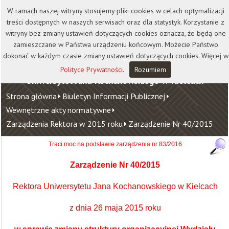
Kontakt
Biblioteka
Wydawnictwo
W ramach naszej witryny stosujemy pliki cookies w celach optymalizacji
Wirtualna Uczelnia
treści dostępnych w naszych serwisach oraz dla statystyk. Korzystanie z
witryny bez zmiany ustawień dotyczących cookies oznacza, że będą one
zamieszczane w Państwa urządzeniu końcowym. Możecie Państwo
dokonać w każdym czasie zmiany ustawień dotyczących cookies. Więcej w
Polityce Prywatności
.
Rozumiem
Uniwersytet Jana Kochanowskiego w Kielcach
Strona główna
Biuletyn Informacji Publicznej
Wewnętrzne akty normatywne
Zarządzenia Rektora w 2015 roku
Zarządzenie Nr 40/2015
Traci moc na podstawie zarządzenia nr 83/2016
Zarządzenie Nr 40/2015
Rektora Uniwersytetu Jana Kochanowskiego w Kielcach
z dnia 26 maja 2015 roku