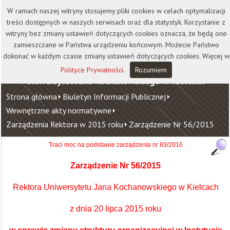
Kontakt
Biblioteka
Wydawnictwo
W ramach naszej witryny stosujemy pliki cookies w celach optymalizacji
Wirtualna Uczelnia
treści dostępnych w naszych serwisach oraz dla statystyk. Korzystanie z
witryny bez zmiany ustawień dotyczących cookies oznacza, że będą one
zamieszczane w Państwa urządzeniu końcowym. Możecie Państwo
dokonać w każdym czasie zmiany ustawień dotyczących cookies. Więcej w
Polityce Prywatności
.
Rozumiem
Uniwersytet Jana Kochanowskiego w Kielcach
Strona główna
Biuletyn Informacji Publicznej
Wewnętrzne akty normatywne
Zarządzenia Rektora w 2015 roku
Zarządzenie Nr 56/2015
Traci moc na podstawie zarządzenia nr 83/2016
Zarządzenie Nr 56/2015
Rektora Uniwersytetu Jana Kochanowskiego w Kielcach
z dnia 20 lipca 2015 roku