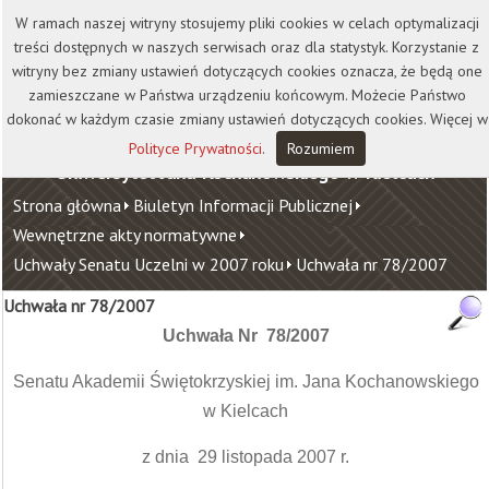
Kontakt
Biblioteka
Wydawnictwo
W ramach naszej witryny stosujemy pliki cookies w celach optymalizacji
Wirtualna Uczelnia
treści dostępnych w naszych serwisach oraz dla statystyk. Korzystanie z
witryny bez zmiany ustawień dotyczących cookies oznacza, że będą one
zamieszczane w Państwa urządzeniu końcowym. Możecie Państwo
dokonać w każdym czasie zmiany ustawień dotyczących cookies. Więcej w
Polityce Prywatności
.
Rozumiem
Uniwersytet Jana Kochanowskiego w Kielcach
Strona główna
Biuletyn Informacji Publicznej
Wewnętrzne akty normatywne
Uchwały Senatu Uczelni w 2007 roku
Uchwała nr 78/2007
Uchwała nr 78/2007
Uchwała Nr 78/2007
Senatu Akademii Świętokrzyskiej im. Jana Kochanowskiego
w Kielcach
z dnia 29 listopada 2007 r.