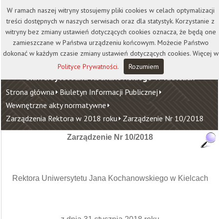
Kontakt
Biblioteka
Wydawnictwo
W ramach naszej witryny stosujemy pliki cookies w celach optymalizacji
Wirtualna Uczelnia
treści dostępnych w naszych serwisach oraz dla statystyk. Korzystanie z
witryny bez zmiany ustawień dotyczących cookies oznacza, że będą one
zamieszczane w Państwa urządzeniu końcowym. Możecie Państwo
dokonać w każdym czasie zmiany ustawień dotyczących cookies. Więcej w
Polityce Prywatności
.
Rozumiem
Uniwersytet Jana Kochanowskiego w Kielcach
Strona główna
Biuletyn Informacji Publicznej
Wewnętrzne akty normatywne
Zarządzenia Rektora w 2018 roku
Zarządzenie Nr 10/2018
Zarządzenie Nr 10/2018
Rektora Uniwersytetu Jana Kochanowskiego w Kielcach