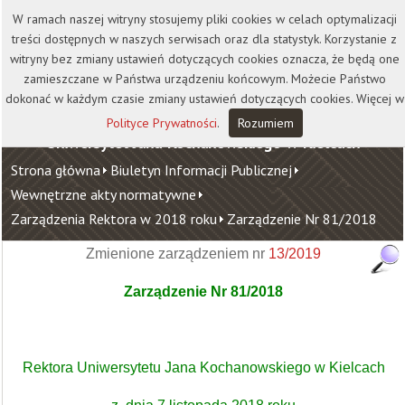
Kontakt
Biblioteka
Wydawnictwo
W ramach naszej witryny stosujemy pliki cookies w celach optymalizacji
Wirtualna Uczelnia
treści dostępnych w naszych serwisach oraz dla statystyk. Korzystanie z
witryny bez zmiany ustawień dotyczących cookies oznacza, że będą one
zamieszczane w Państwa urządzeniu końcowym. Możecie Państwo
dokonać w każdym czasie zmiany ustawień dotyczących cookies. Więcej w
Polityce Prywatności
.
Rozumiem
Uniwersytet Jana Kochanowskiego w Kielcach
Strona główna
Biuletyn Informacji Publicznej
Wewnętrzne akty normatywne
Zarządzenia Rektora w 2018 roku
Zarządzenie Nr 81/2018
Zmienione zarządzeniem nr
13/2019
Zarządzenie Nr 81/2018
Rektora Uniwersytetu Jana Kochanowskiego w Kielcach