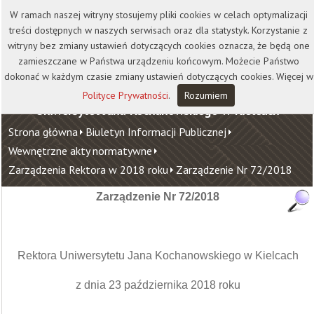
Kontakt
Biblioteka
Wydawnictwo
W ramach naszej witryny stosujemy pliki cookies w celach optymalizacji
Wirtualna Uczelnia
treści dostępnych w naszych serwisach oraz dla statystyk. Korzystanie z
witryny bez zmiany ustawień dotyczących cookies oznacza, że będą one
zamieszczane w Państwa urządzeniu końcowym. Możecie Państwo
dokonać w każdym czasie zmiany ustawień dotyczących cookies. Więcej w
Polityce Prywatności
.
Rozumiem
Uniwersytet Jana Kochanowskiego w Kielcach
Strona główna
Biuletyn Informacji Publicznej
Wewnętrzne akty normatywne
Zarządzenia Rektora w 2018 roku
Zarządzenie Nr 72/2018
Zarządzenie Nr 72/2018
Rektora Uniwersytetu Jana Kochanowskiego w Kielcach
z dnia 23 października 2018 roku