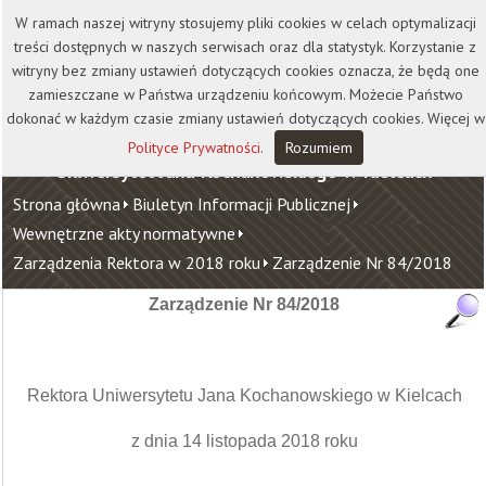
Kontakt
Biblioteka
Wydawnictwo
W ramach naszej witryny stosujemy pliki cookies w celach optymalizacji
Wirtualna Uczelnia
treści dostępnych w naszych serwisach oraz dla statystyk. Korzystanie z
witryny bez zmiany ustawień dotyczących cookies oznacza, że będą one
zamieszczane w Państwa urządzeniu końcowym. Możecie Państwo
dokonać w każdym czasie zmiany ustawień dotyczących cookies. Więcej w
Polityce Prywatności
.
Rozumiem
Uniwersytet Jana Kochanowskiego w Kielcach
Strona główna
Biuletyn Informacji Publicznej
Wewnętrzne akty normatywne
Zarządzenia Rektora w 2018 roku
Zarządzenie Nr 84/2018
Zarządzenie Nr 84/2018
Rektora Uniwersytetu Jana Kochanowskiego w Kielcach
z dnia 14 listopada 2018 roku