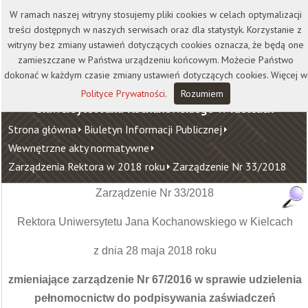
Kontakt
Biblioteka
Wydawnictwo
W ramach naszej witryny stosujemy pliki cookies w celach optymalizacji
Wirtualna Uczelnia
treści dostępnych w naszych serwisach oraz dla statystyk. Korzystanie z
witryny bez zmiany ustawień dotyczących cookies oznacza, że będą one
zamieszczane w Państwa urządzeniu końcowym. Możecie Państwo
dokonać w każdym czasie zmiany ustawień dotyczących cookies. Więcej w
Polityce Prywatności
.
Rozumiem
Uniwersytet Jana Kochanowskiego w Kielcach
Strona główna
Biuletyn Informacji Publicznej
Wewnętrzne akty normatywne
Zarządzenia Rektora w 2018 roku
Zarządzenie Nr 33/2018
Zarządzenie Nr 33/2018
Rektora Uniwersytetu Jana Kochanowskiego w Kielcach
z dnia 28 maja 2018 roku
zmieniające zarządzenie Nr 67/2016 w sprawie udzielenia
pełnomocnictw do podpisywania zaświadczeń