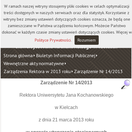
Kontakt
Biblioteka
Wydawnictwo
W ramach naszej witryny stosujemy pliki cookies w celach optymalizacji
Wirtualna Uczelnia
treści dostępnych w naszych serwisach oraz dla statystyk. Korzystanie z
witryny bez zmiany ustawień dotyczących cookies oznacza, że będą one
zamieszczane w Państwa urządzeniu końcowym. Możecie Państwo
dokonać w każdym czasie zmiany ustawień dotyczących cookies. Więcej w
Polityce Prywatności
.
Rozumiem
Uniwersytet Jana Kochanowskiego w Kielcach
Strona główna
Biuletyn Informacji Publicznej
Wewnętrzne akty normatywne
Zarządzenia Rektora w 2013 roku
Zarządzenie Nr 14/2013
Zarządzenie Nr 14/2013
Rektora Uniwersytetu Jana Kochanowskiego
w Kielcach
z dnia 21 marca 2013 roku