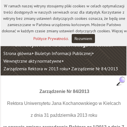
Kontakt
Biblioteka
Wydawnictwo
W ramach naszej witryny stosujemy pliki cookies w celach optymalizacji
Wirtualna Uczelnia
treści dostępnych w naszych serwisach oraz dla statystyk. Korzystanie z
witryny bez zmiany ustawień dotyczących cookies oznacza, że będą one
zamieszczane w Państwa urządzeniu końcowym. Możecie Państwo
dokonać w każdym czasie zmiany ustawień dotyczących cookies. Więcej w
Polityce Prywatności
.
Rozumiem
Uniwersytet Jana Kochanowskiego w Kielcach
Strona główna
Biuletyn Informacji Publicznej
Wewnętrzne akty normatywne
Zarządzenia Rektora w 2013 roku
Zarządzenie Nr 84/2013
Zarządzenie Nr 84/2013
Rektora Uniwersytetu Jana Kochanowskiego w Kielcach
z dnia 31 października 2013 roku