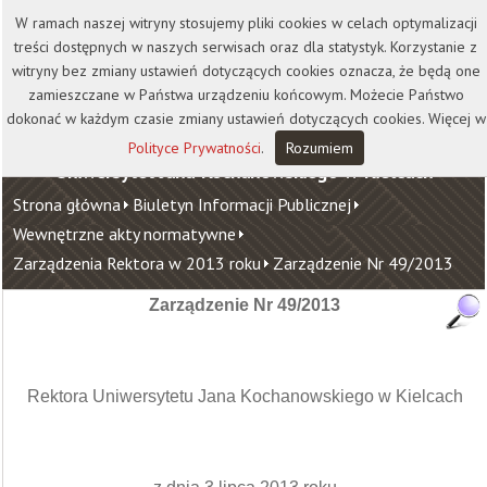
Kontakt
Biblioteka
Wydawnictwo
W ramach naszej witryny stosujemy pliki cookies w celach optymalizacji
Wirtualna Uczelnia
treści dostępnych w naszych serwisach oraz dla statystyk. Korzystanie z
witryny bez zmiany ustawień dotyczących cookies oznacza, że będą one
zamieszczane w Państwa urządzeniu końcowym. Możecie Państwo
dokonać w każdym czasie zmiany ustawień dotyczących cookies. Więcej w
Polityce Prywatności
.
Rozumiem
Uniwersytet Jana Kochanowskiego w Kielcach
Strona główna
Biuletyn Informacji Publicznej
Wewnętrzne akty normatywne
Zarządzenia Rektora w 2013 roku
Zarządzenie Nr 49/2013
Zarządzenie Nr 49/2013
Rektora Uniwersytetu Jana Kochanowskiego w Kielcach