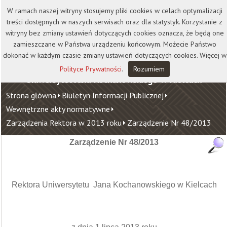
Kontakt
Biblioteka
Wydawnictwo
W ramach naszej witryny stosujemy pliki cookies w celach optymalizacji
Wirtualna Uczelnia
treści dostępnych w naszych serwisach oraz dla statystyk. Korzystanie z
witryny bez zmiany ustawień dotyczących cookies oznacza, że będą one
zamieszczane w Państwa urządzeniu końcowym. Możecie Państwo
dokonać w każdym czasie zmiany ustawień dotyczących cookies. Więcej w
Polityce Prywatności
.
Rozumiem
Uniwersytet Jana Kochanowskiego w Kielcach
Strona główna
Biuletyn Informacji Publicznej
Wewnętrzne akty normatywne
Zarządzenia Rektora w 2013 roku
Zarządzenie Nr 48/2013
Zarządzenie Nr 48/2013
Rektora Uniwersytetu Jana Kochanowskiego w Kielcach