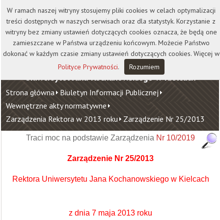
Kontakt
Biblioteka
Wydawnictwo
W ramach naszej witryny stosujemy pliki cookies w celach optymalizacji
Wirtualna Uczelnia
treści dostępnych w naszych serwisach oraz dla statystyk. Korzystanie z
witryny bez zmiany ustawień dotyczących cookies oznacza, że będą one
zamieszczane w Państwa urządzeniu końcowym. Możecie Państwo
dokonać w każdym czasie zmiany ustawień dotyczących cookies. Więcej w
Polityce Prywatności
.
Rozumiem
Uniwersytet Jana Kochanowskiego w Kielcach
Strona główna
Biuletyn Informacji Publicznej
Wewnętrzne akty normatywne
Zarządzenia Rektora w 2013 roku
Zarządzenie Nr 25/2013
Traci moc na podstawie Zarządzenia
Nr 10/2019
Zarządzenie Nr 25/2013
Rektora Uniwersytetu Jana Kochanowskiego w Kielcach
z dnia 7 maja 2013 roku