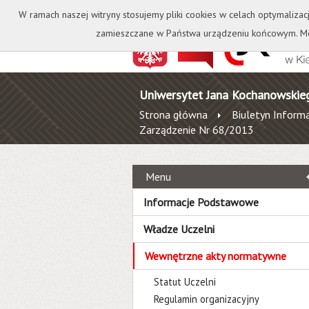
Kontakt
Biblioteka
W ramach naszej witryny stosujemy pliki cookies w celach optymalizac
zamieszczane w Państwa urządzeniu końcowym. Mo
Uniwersytet Jana Kochanowskie
Strona główna
Biuletyn Informa
Zarządzenie Nr 68/2013
Menu
Informacje Podstawowe
Władze Uczelni
Wewnętrzne akty normatywne
Statut Uczelni
Regulamin organizacyjny