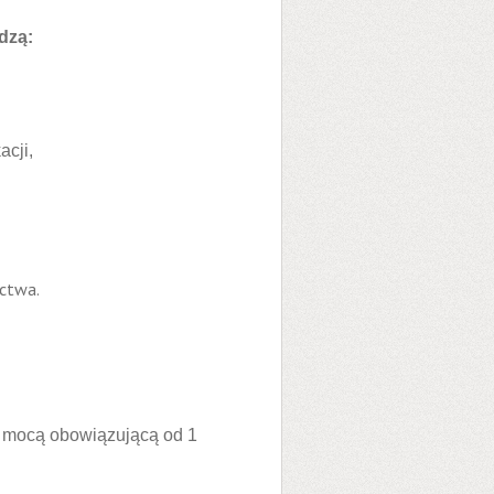
dzą:
cji,
ictwa.
z mocą obowiązującą od 1