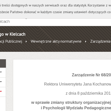
+
++
Wydawnictwo
Wirtualna Uczelnia
A
A
A
A
A
ji treści dostępnych w naszych serwisach oraz dla statystyk. Korzystanie z
żecie Państwo dokonać w każdym czasie zmiany ustawień dotyczących co
go w Kielcach
cji Publicznej
Wewnętrzne akty normatywne
Zarządzenia
Zarządzenie Nr 68/2
Rektora Uniwersytetu Jana Kochanow
z dnia 8 października 201
w sprawie zmiany struktury organizacyjnej
i Psychologii Wydziału Pedagogiczne