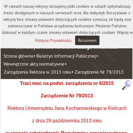
Kontakt
Biblioteka
Wydawnictwo
W ramach naszej witryny stosujemy pliki cookies w celach optymalizacji
Wirtualna Uczelnia
treści dostępnych w naszych serwisach oraz dla statystyk. Korzystanie z
witryny bez zmiany ustawień dotyczących cookies oznacza, że będą one
zamieszczane w Państwa urządzeniu końcowym. Możecie Państwo
dokonać w każdym czasie zmiany ustawień dotyczących cookies. Więcej w
Polityce Prywatności
.
Rozumiem
Uniwersytet Jana Kochanowskiego w Kielcach
Strona główna
Biuletyn Informacji Publicznej
Wewnętrzne akty normatywne
Zarządzenia Rektora w 2013 roku
Zarządzenie Nr 79/2013
Traci moc na podst. zarządzenia nr 6/2015
Zarządzenie Nr 79/201
3
Rektora Uniwersytetu Jana Kochanowskiego w Kielcach
z dnia 29 października 2013 roku