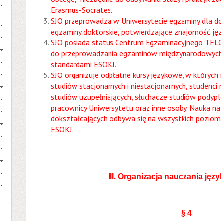
Erasmus-Socrates.
SJO przeprowadza w Uniwersytecie egzaminy dla d
egzaminy doktorskie, potwierdzające znajomość ję
SJO posiada status Centrum Egzaminacyjnego TELC 
do przeprowadzania egzaminów międzynarodowych
standardami ESOKJ.
SJO organizuje odpłatne kursy językowe, w których
studiów stacjonarnych i niestacjonarnych, studenci 
studiów uzupełniających, słuchacze studiów podyp
pracownicy Uniwersytetu oraz inne osoby. Nauka na
dokształcających odbywa się na wszystkich poziom
ESOKJ.
III. Organizacja nauczania j
ę
zy
§ 4