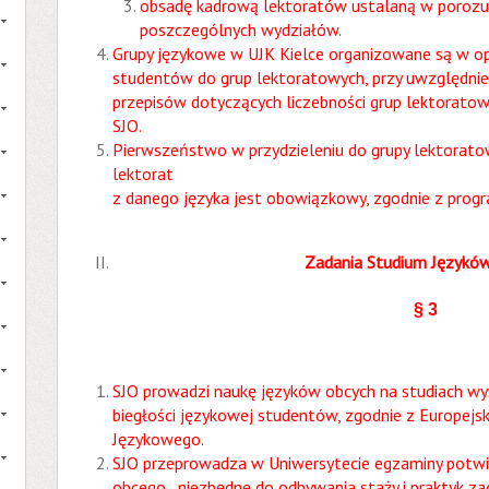
obsadę kadrową lektoratów ustalaną w porozu
poszczególnych wydziałów.
Grupy językowe w UJK Kielce organizowane są w opa
studentów do grup lektoratowych, przy uwzględnie
przepisów dotyczących liczebności grup lektorato
SJO.
Pierwszeństwo w przydzieleniu do grupy lektoratow
lektorat
z danego języka jest obowiązkowy, zgodnie z prog
Zadania Studium Językó
§ 3
SJO prowadzi naukę języków obcych na studiach wyż
biegłości językowej studentów, zgodnie z Europej
Językowego.
SJO przeprowadza w Uniwersytecie egzaminy potwi
obcego, niezbędne do odbywania staży i praktyk z