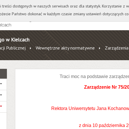
+
++
Wydawnictwo
Wirtualna Uczelnia
A
A
A
A
A
ji treści dostępnych w naszych serwisach oraz dla statystyk. Korzystanie z
żecie Państwo dokonać w każdym czasie zmiany ustawień dotyczących co
go w Kielcach
cji Publicznej
Wewnętrzne akty normatywne
Zarządzenia
Traci moc na podstawie zarządze
Zarządzenie Nr 75/2
Rektora Uniwersytetu Jana Kochanow
z dnia 10 października 2