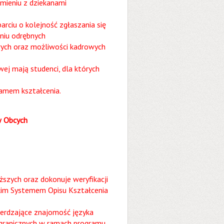
mieniu z dziekanami
rciu o kolejność zgłaszania się
niu odrębnych
wych oraz możliwości kadrowych
ej mają studenci, dla których
ramem kształcenia.
w Obcych
szych oraz dokonuje weryfikacji
skim Systemem Opisu Kształcenia
erdzające znajomość języka
agranicznych w ramach programu