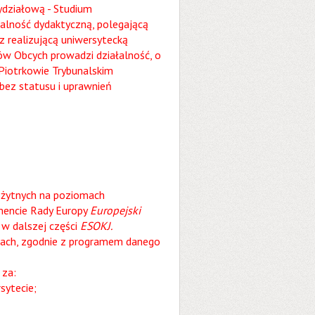
ydziałową - Studium
alność dydaktyczną, polegającą
 realizującą uniwersytecką
ów Obcych prowadzi działalność, o
Piotrkowie Trybunalskim
 bez statusu i uprawnień
ożytnych na poziomach
mencie Rady Europy
Europejski
w dalszej części
ESOKJ.
nkach, zgodnie z programem danego
 za:
sytecie;