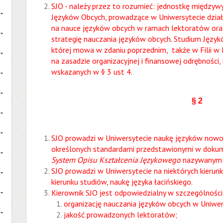
SJO - należy przez to rozumieć: jednostkę międzyw
Języków Obcych, prowadzące w Uniwersytecie dział
na nauce języków obcych w ramach lektoratów oraz
strategię nauczania języków obcych. Studium Język
której mowa w zdaniu poprzednim, także w Filii w 
na zasadzie organizacyjnej i finansowej odrębności,
wskazanych w § 3 ust 4.
§
2
SJO prowadzi w Uniwersytecie naukę języków now
określonych standardami przedstawionymi w doku
System Opisu Kształcenia Językowego
nazywanym 
SJO prowadzi w Uniwersytecie na niektórych kieru
kierunku studiów, naukę języka łacińskiego.
Kierownik SJO jest odpowiedzialny w szczególności
organizację nauczania języków obcych w Uniwer
jakość prowadzonych lektoratów;