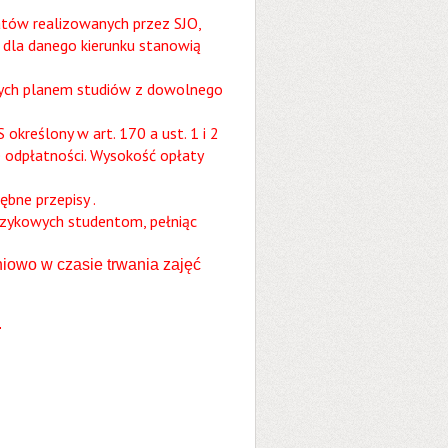
tów realizowanych przez SJO,
 dla danego kierunku stanowią
tych planem studiów z dowolnego
kreślony w art. 170 a ust. 1 i 2
 odpłatności. Wysokość opłaty
bne przepisy .
językowych studentom, pełniąc
owo w czasie trwania zajęć
.