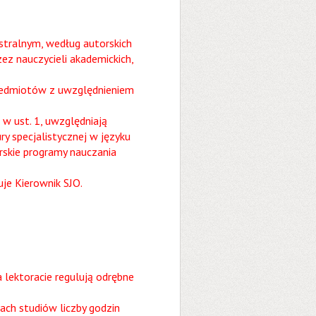
stralnym, według autorskich
z nauczycieli akademickich,
rzedmiotów z uwzględnieniem
 w ust. 1, uwzględniają
y specjalistycznej w języku
rskie programy nauczania
je Kierownik SJO.
 lektoracie regulują odrębne
ch studiów liczby godzin