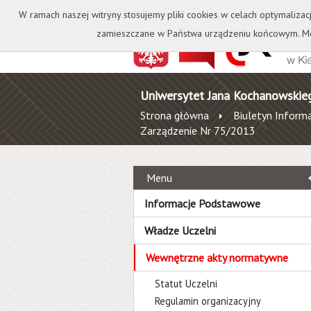
Kontakt
Biblioteka
W ramach naszej witryny stosujemy pliki cookies w celach optymalizac
zamieszczane w Państwa urządzeniu końcowym. Mo
Uniwersytet Jana Kochanowskie
Strona główna
Biuletyn Informa
Zarządzenie Nr 75/2013
Menu
Informacje Podstawowe
Władze Uczelni
Wewnętrzne akty normatywne
Statut Uczelni
Regulamin organizacyjny