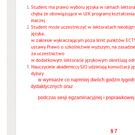
Student ma prawo wyboru języka w ramach lektora
chyba że obowiązujące w UJK programy kształcenia
inaczej.
Student może uczestniczyć w lektoratach nieobję
języka,
w zakresie wykraczającym poza limit punktów ECTS o
ustawy Prawo o szkolnictwie wyższym, na zasadzie
za uczestnictwo
w dodatkowym lektoracie językowym określają odrę
Nauczyciele akademiccy SJO udzielają konsultacji 
dyżury
w wymiarze co najmniej dwóch godzin tygodni
dydaktycznych oraz
podczas sesji egzaminacyjnej i poprawkowej
§ 7