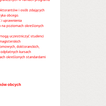
oktorantów i osób zdających
zyka obcego.
i uprawnienia
 na poziomach określonych
 mogą uczestniczyć studenci
magisterskich
lomowych, doktoranckich,
 odpłatnych kursach
ach określonych standardami
ków obcych