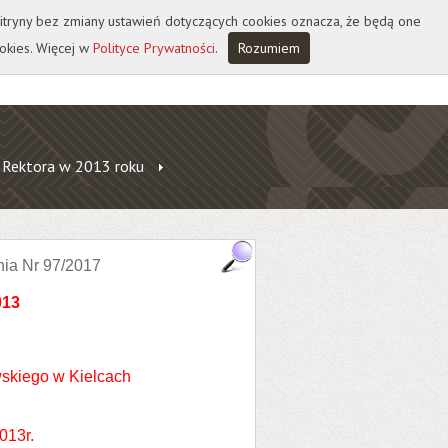
 witryny bez zmiany ustawień dotyczących cookies oznacza, że będą one
okies. Więcej w
Polityce Prywatności
.
Rozumiem
 Rektora w 2013 roku
nia Nr 97/2017
013
skiego w Kielcach
013r.