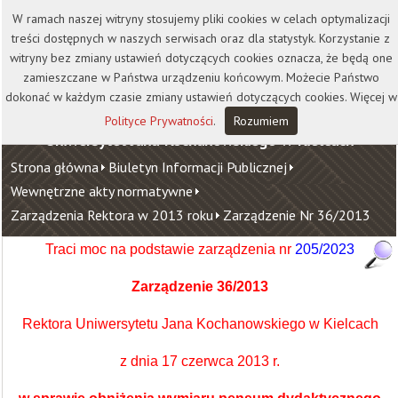
Kontakt
Biblioteka
Wydawnictwo
W ramach naszej witryny stosujemy pliki cookies w celach optymalizacji
Wirtualna Uczelnia
treści dostępnych w naszych serwisach oraz dla statystyk. Korzystanie z
witryny bez zmiany ustawień dotyczących cookies oznacza, że będą one
zamieszczane w Państwa urządzeniu końcowym. Możecie Państwo
dokonać w każdym czasie zmiany ustawień dotyczących cookies. Więcej w
Polityce Prywatności
.
Rozumiem
Uniwersytet Jana Kochanowskiego w Kielcach
Strona główna
Biuletyn Informacji Publicznej
Wewnętrzne akty normatywne
Zarządzenia Rektora w 2013 roku
Zarządzenie Nr 36/2013
Traci moc na podstawie zarządzenia
nr
205/2023
Zarządzenie 36/2013
Rektora Uniwersytetu Jana Kochanowskiego w Kielcach
z dnia 17 czerwca 2013 r.