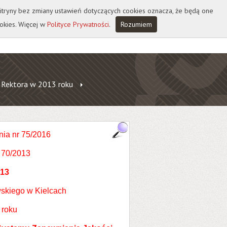
 witryny bez zmiany ustawień dotyczących cookies oznacza, że będą one
okies. Więcej w
Polityce Prywatności
.
Rozumiem
 Rektora w 2013 roku
nia nr 75/2016
 70/2013
013
skiego w Kielcach
 roku