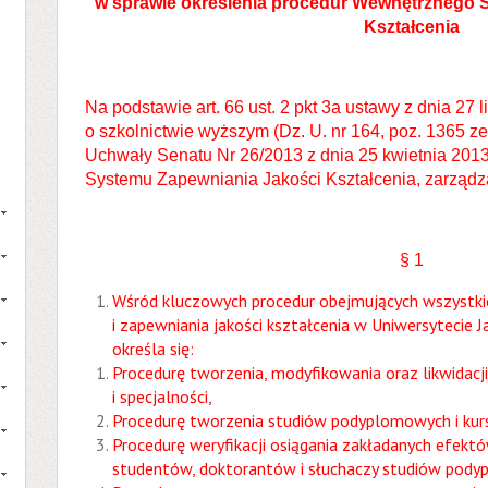
w sprawie określenia procedur Wewnętrznego 
Kształcenia
Na podstawie art. 66 ust. 2 pkt 3a ustawy z dnia 27
o szkolnictwie wyższym (Dz. U. nr 164, poz. 1365 ze
Uchwały Senatu Nr 26/2013 z dnia 25 kwietnia 201
Systemu Zapewniania Jakości Kształcenia, zarządza
§ 1
Wśród kluczowych procedur obejmujących wszystkie
i zapewniania jakości kształcenia w Uniwersytecie
określa się:
Procedurę tworzenia, modyfikowania oraz likwidacj
i specjalności,
Procedurę tworzenia studiów podyplomowych i kur
Procedurę weryfikacji osiągania zakładanych efektó
studentów, doktorantów i słuchaczy studiów pod