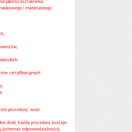
 jakości kształcenia,
naukowego i materialnego
ch,
lwentów,
denckich,
nów certyfikacyjnych
u,
i.
zór procedury” wraz
dne druki. Każda procedura zostaje
j (schemat odpowiedzialności),