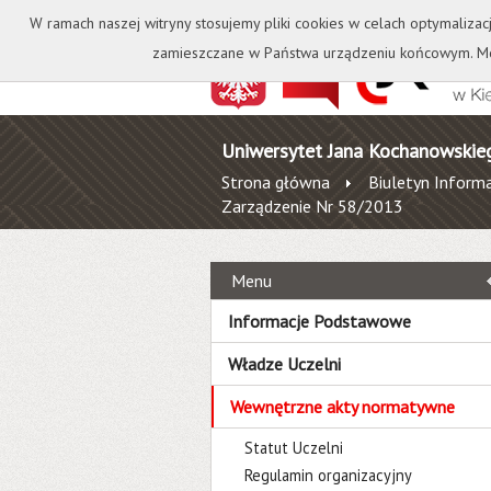
Kontakt
Biblioteka
W ramach naszej witryny stosujemy pliki cookies w celach optymalizac
zamieszczane w Państwa urządzeniu końcowym. Mo
Uniwersytet Jana Kochanowskie
Strona główna
Biuletyn Informa
Zarządzenie Nr 58/2013
Menu
Informacje Podstawowe
Władze Uczelni
Wewnętrzne akty normatywne
Statut Uczelni
Regulamin organizacyjny