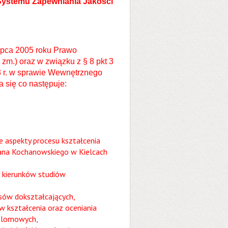
Systemu Zapewniania Jakości
 lipca 2005 roku Prawo
 zm.) oraz w związku z § 8 pkt 3
3 r. w sprawie Wewnętrznego
 się co następuje:
 aspekty procesu kształcenia
 Jana Kochanowskiego w Kielcach
i kierunków studiów
sów dokształcających,
w kształcenia oraz oceniania
yplomowych,