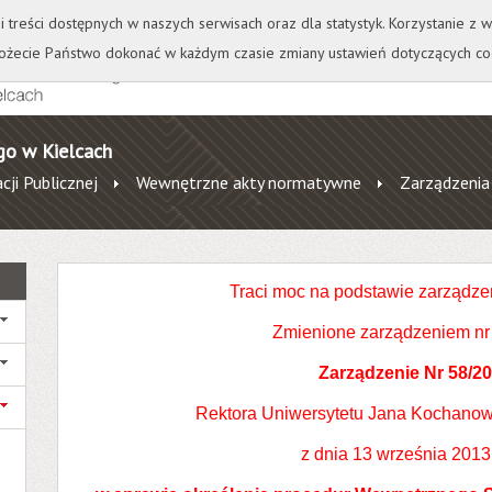
+
++
Wydawnictwo
Wirtualna Uczelnia
A
A
A
A
A
ji treści dostępnych w naszych serwisach oraz dla statystyk. Korzystanie z
żecie Państwo dokonać w każdym czasie zmiany ustawień dotyczących co
go w Kielcach
cji Publicznej
Wewnętrzne akty normatywne
Zarządzenia
Traci moc na podstawie zarządze
Zmienione zarządzeniem nr
Zarządzenie Nr 58/2
Rektora Uniwersytetu Jana Kochanow
z dnia 13 września 2013