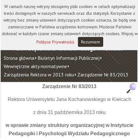
Kontakt
Biblioteka
Wydawnictwo
W ramach naszej witryny stosujemy pliki cookies w celach optymalizacji
Wirtualna Uczelnia
treści dostępnych w naszych serwisach oraz dla statystyk. Korzystanie z
witryny bez zmiany ustawień dotyczących cookies oznacza, że będą one
zamieszczane w Państwa urządzeniu końcowym. Możecie Państwo
dokonać w każdym czasie zmiany ustawień dotyczących cookies. Więcej w
Polityce Prywatności
.
Rozumiem
Uniwersytet Jana Kochanowskiego w Kielcach
Strona główna
Biuletyn Informacji Publicznej
Wewnętrzne akty normatywne
Zarządzenia Rektora w 2013 roku
Zarządzenie Nr 83/2013
Zarządzenie Nr 83/2013
Rektora Uniwersytetu Jana Kochanowskiego w Kielcach
z dnia 31 października 2013 roku
w sprawie zmiany struktury organizacyjnej w Instytucie
Pedagogiki i Psychologii Wydziału Pedagogicznego