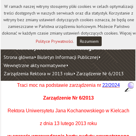
Kontakt
Biblioteka
Wydawnictwo
W ramach naszej witryny stosujemy pliki cookies w celach optymalizacji
Wirtualna Uczelnia
treści dostępnych w naszych serwisach oraz dla statystyk. Korzystanie z
witryny bez zmiany ustawień dotyczących cookies oznacza, że będą one
zamieszczane w Państwa urządzeniu końcowym. Możecie Państwo
dokonać w każdym czasie zmiany ustawień dotyczących cookies. Więcej w
Polityce Prywatności
.
Rozumiem
Uniwersytet Jana Kochanowskiego w Kielcach
Strona główna
Biuletyn Informacji Publicznej
Wewnętrzne akty normatywne
Zarządzenia Rektora w 2013 roku
Zarządzenie Nr 6/2013
Traci moc na podstawie zarządzenia nr
22/2024
Zarządzenie Nr 6/2013
Rektora Uniwersytetu Jana Kochanowskiego w Kielcach
z dnia 13 lutego 2013 roku