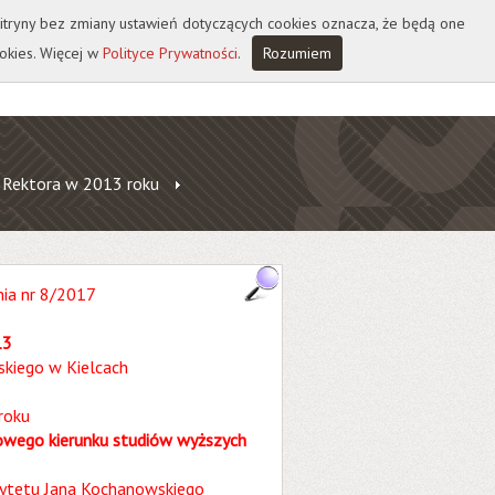
 witryny bez zmiany ustawień dotyczących cookies oznacza, że będą one
okies. Więcej w
Polityce Prywatności
.
Rozumiem
 Rektora w 2013 roku
nia nr 8/2017
13
kiego w Kielcach
roku
owego kierunku studiów wyższych
rsytetu Jana Kochanowskiego