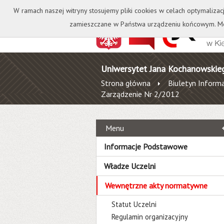
Kontakt
Biblioteka
W ramach naszej witryny stosujemy pliki cookies w celach optymalizac
zamieszczane w Państwa urządzeniu końcowym. Mo
Uniwersytet Jana Kochanowskie
Strona główna
Biuletyn Informa
Zarządzenie Nr 2/2012
Menu
Informacje Podstawowe
Władze Uczelni
Wewnętrzne akty normatywne
Statut Uczelni
Regulamin organizacyjny