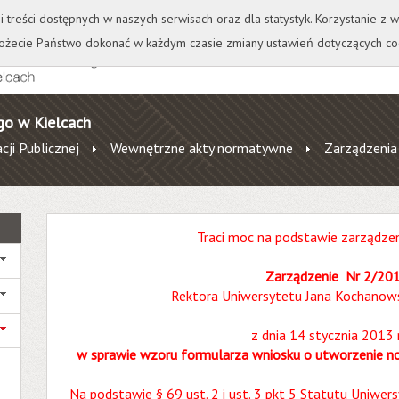
+
++
Wydawnictwo
Wirtualna Uczelnia
A
A
A
A
A
ji treści dostępnych w naszych serwisach oraz dla statystyk. Korzystanie z
żecie Państwo dokonać w każdym czasie zmiany ustawień dotyczących co
go w Kielcach
cji Publicznej
Wewnętrzne akty normatywne
Zarządzenia
Traci moc na podstawie zarządze
Zarządzenie Nr 2/20
Rektora Uniwersytetu Jana Kochanows
z dnia 14 stycznia 2013 
w sprawie wzoru formularza wniosku o utworzenie n
Na podstawie § 69 ust. 2 i ust. 3 pkt 5 Statutu Uniwe