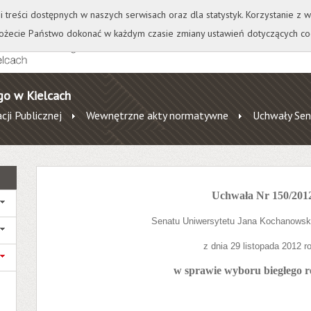
+
++
Wydawnictwo
Wirtualna Uczelnia
A
A
A
A
A
ji treści dostępnych w naszych serwisach oraz dla statystyk. Korzystanie z
żecie Państwo dokonać w każdym czasie zmiany ustawień dotyczących co
go w Kielcach
cji Publicznej
Wewnętrzne akty normatywne
Uchwały Sen
Uchwała Nr 150/201
Senatu Uniwersytetu Jana Kochanowsk
z dnia 29 listopada 2012 r
w sprawie wyboru biegłego r