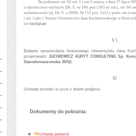
Na podstawie art. 62 ust. 1 i ust.3 ustawy z dnia 27 lipca 2
o szkolnictwie wyższym (Dz. U. nr 164, poz.1365 ze zm.),
art. 66 u
rachunkowości (tj. Dz. U. z 2009r. Nr 152 poz. 1223 z późn. zm.) oraz
i ust. 3 pkt 1
Statutu Uniwersytetu Jana Kochanowskiego w Kielcac
co następuje:
§ 1
Badanie sprawozdania finansowego Uniwersytetu Jana Koc
przeprowadzi
JUCHIEWICZ AUDYT CONSULTING Sp. Komand
Starodomaszowska 30/52.
§2
Uchwała wchodzi w życie z dniem podjęcia.
Dokumenty do pobrania:
Uchwała (pobierz)