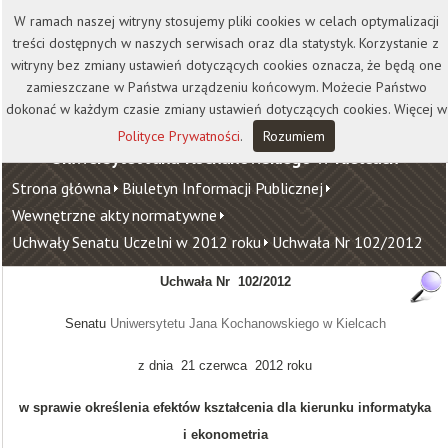
Kontakt
Biblioteka
Wydawnictwo
W ramach naszej witryny stosujemy pliki cookies w celach optymalizacji
Wirtualna Uczelnia
treści dostępnych w naszych serwisach oraz dla statystyk. Korzystanie z
witryny bez zmiany ustawień dotyczących cookies oznacza, że będą one
zamieszczane w Państwa urządzeniu końcowym. Możecie Państwo
dokonać w każdym czasie zmiany ustawień dotyczących cookies. Więcej w
Polityce Prywatności
.
Rozumiem
Uniwersytet Jana Kochanowskiego w Kielcach
Strona główna
Biuletyn Informacji Publicznej
Wewnętrzne akty normatywne
Uchwały Senatu Uczelni w 2012 roku
Uchwała Nr 102/2012
Uchwała Nr
102/2012
Senatu
Uniwersytetu Jana Kochanowskiego w Kielcach
z dnia 21 czerwca 2012 roku
w sprawie określenia efektów kształcenia dla kierunku informatyka
i ekonometria