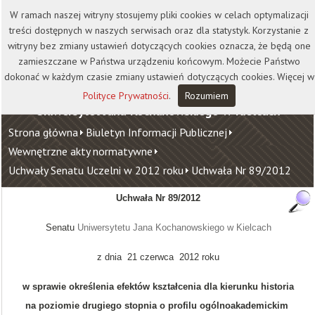
Kontakt
Biblioteka
Wydawnictwo
W ramach naszej witryny stosujemy pliki cookies w celach optymalizacji
Wirtualna Uczelnia
treści dostępnych w naszych serwisach oraz dla statystyk. Korzystanie z
witryny bez zmiany ustawień dotyczących cookies oznacza, że będą one
zamieszczane w Państwa urządzeniu końcowym. Możecie Państwo
dokonać w każdym czasie zmiany ustawień dotyczących cookies. Więcej w
Polityce Prywatności
.
Rozumiem
Uniwersytet Jana Kochanowskiego w Kielcach
Strona główna
Biuletyn Informacji Publicznej
Wewnętrzne akty normatywne
Uchwały Senatu Uczelni w 2012 roku
Uchwała Nr 89/2012
Uchwała Nr 89/2012
Senatu
Uniwersytetu Jana Kochanowskiego w Kielcach
z dnia 21 czerwca 2012 roku
w sprawie określenia efektów kształcenia dla kierunku historia
na poziomie drugiego stopnia o profilu ogólnoakademickim