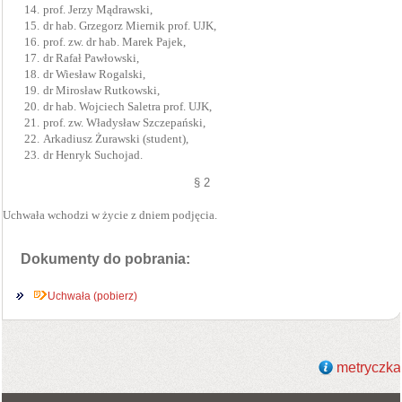
14.
prof. Jerzy Mądrawski,
15.
dr hab. Grzegorz Miernik prof. UJK,
16.
prof. zw. dr hab. Marek Pajek,
17.
dr Rafał Pawłowski,
18.
dr Wiesław Rogalski,
19.
dr Mirosław Rutkowski,
20.
dr hab. Wojciech Saletra prof. UJK,
21.
prof. zw. Władysław Szczepański,
22.
Arkadiusz Żurawski (student),
23.
dr Henryk Suchojad.
§ 2
Uchwała wchodzi w życie z dniem podjęcia.
Dokumenty do pobrania:
Uchwała (pobierz)
metryczka