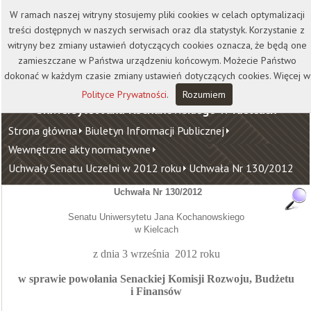
Kontakt
Biblioteka
Wydawnictwo
W ramach naszej witryny stosujemy pliki cookies w celach optymalizacji
Wirtualna Uczelnia
treści dostępnych w naszych serwisach oraz dla statystyk. Korzystanie z
witryny bez zmiany ustawień dotyczących cookies oznacza, że będą one
zamieszczane w Państwa urządzeniu końcowym. Możecie Państwo
dokonać w każdym czasie zmiany ustawień dotyczących cookies. Więcej w
Polityce Prywatności
.
Rozumiem
Uniwersytet Jana Kochanowskiego w Kielcach
Strona główna
Biuletyn Informacji Publicznej
Wewnętrzne akty normatywne
Uchwały Senatu Uczelni w 2012 roku
Uchwała Nr 130/2012
Uchwała Nr 130/2012
Senatu Uniwersytetu Jana Kochanowskiego
w Kielcach
z dnia 3 września
2012
roku
w sprawie powołania
Senackiej Komisji Rozwoju, Budżetu
i Finansów