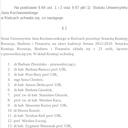
Na podstawie § 64 ust. 1 i 2 oraz § 67 pkt 1)
Statutu Uniwersytetu
Jana Kochanowskiego
w Kielcach uchwala się, co następuje:
§ 1
Senat Uniwersytetu Jana Kochanowskiego w Kielcach powołuje
Senacką Komisję
Rozwoju, Budżetu i Finansów, na okres kadencji Senatu 2012-2016. Senacka
Komisja Rozwoju, Budżetu i Finansów składa się z 23 osób, łącznie
z przewodniczącym. W skład Komisji wchodzą:
1.
dr Barbara Zbroińska – przewodniczący,
2.
dr hab. Barbara Barszcz prof. UJK,
3.
dr hab. Piotr Bury prof. UJK,
4.
mgr Anna Chrobot,
5.
dr hab. Janusz Detka prof. UJK,
6.
dr hab. Barbara Gawdzik,
7.
prof. zw. dr hab. Stanisław Głuszek,
8.
prof. zw. dr hab. Wiesław Kaca,
9.
dr hab. Sławomir Koziej prof. UJK,
10.
dr Dorota Kozieł,
11.
dr hab. Teodora Król prof. UJK,
12.
prof. Wiesław Łuczaj,
13.
dr hab. Zygmunt Matuszak prof. UJK,