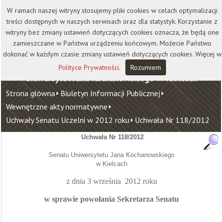
Kontakt
Biblioteka
Wydawnictwo
W ramach naszej witryny stosujemy pliki cookies w celach optymalizacji
Wirtualna Uczelnia
treści dostępnych w naszych serwisach oraz dla statystyk. Korzystanie z
witryny bez zmiany ustawień dotyczących cookies oznacza, że będą one
zamieszczane w Państwa urządzeniu końcowym. Możecie Państwo
dokonać w każdym czasie zmiany ustawień dotyczących cookies. Więcej w
Polityce Prywatności
.
Rozumiem
Uniwersytet Jana Kochanowskiego w Kielcach
Strona główna
Biuletyn Informacji Publicznej
Wewnętrzne akty normatywne
Uchwały Senatu Uczelni w 2012 roku
Uchwała Nr 118/2012
Uchwała Nr 118/2012
Senatu Uniwersytetu Jana Kochanowskiego
w Kielcach
z dnia 3 września
2012
roku
w sprawie powołania Sekretarza Senatu