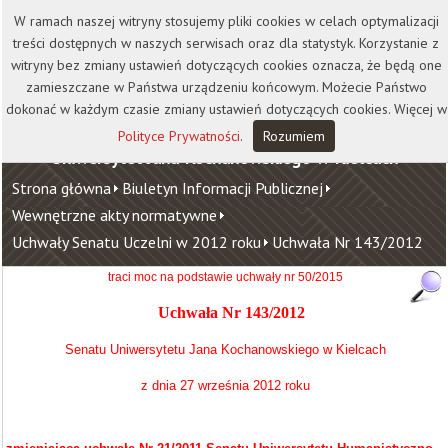
Kontakt
Biblioteka
Wydawnictwo
W ramach naszej witryny stosujemy pliki cookies w celach optymalizacji
Wirtualna Uczelnia
treści dostępnych w naszych serwisach oraz dla statystyk. Korzystanie z
witryny bez zmiany ustawień dotyczących cookies oznacza, że będą one
zamieszczane w Państwa urządzeniu końcowym. Możecie Państwo
dokonać w każdym czasie zmiany ustawień dotyczących cookies. Więcej w
Polityce Prywatności
.
Rozumiem
Uniwersytet Jana Kochanowskiego w Kielcach
Strona główna
Biuletyn Informacji Publicznej
Wewnętrzne akty normatywne
Uchwały Senatu Uczelni w 2012 roku
Uchwała Nr 143/2012
traci moc na podstawie uchwały nr 50/2015
Uchwała Nr 143/2012
Senatu Uniwersytetu Jana Kochanowskiego w Kielcach
z dnia 27 września 2012 roku