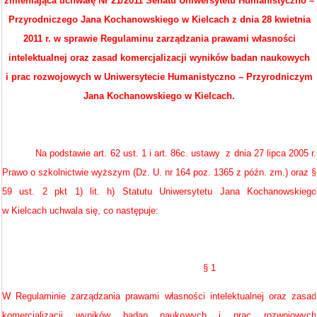
zmieniająca uchwałę Nr 21/2011 Senatu Uniwersytetu Humanistyczno –
Przyrodniczego Jana Kochanowskiego w Kielcach z dnia 28 kwietnia
2011 r. w sprawie Regulaminu zarządzania prawami własności
intelektualnej oraz zasad komercjalizacji wyników badan naukowych
i prac rozwojowych w Uniwersytecie Humanistyczno – Przyrodniczym
Jana Kochanowskiego w Kielcach.
Na podstawie art. 62 ust. 1 i art. 86c. ustawy z dnia 27 lipca 2005 r.
Prawo o szkolnictwie wyższym (Dz. U. nr 164 poz. 1365 z późn. zm.) oraz §
59 ust. 2 pkt 1) lit. h) Statutu Uniwersytetu Jana Kochanowskiego
w Kielcach uchwala się, co następuje:
§ 1
W Regulaminie zarządzania prawami własności intelektualnej oraz zasad
komercjalizacji wyników badan naukowych i prac rozwojowych