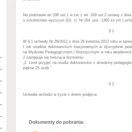
Na podstawie art.196 ust.1 w zw. z art. 169 ust.2 ustawy z dni
o szkolnictwie wyższym (Dz. U. Nr 164, poz. 1365 ze zm.) uchw
§ 1
W § 1 uchwały Nr 29/2012 z dnia 26 kwietnia 2012 roku w spraw
I rok studiów doktoranckich stacjonarnych w dyscyplinie ped
na Wydziale Pedagogicznym i Artystycznym w roku akademick
2 zastępuje się treścią w brzmieniu:
„2. Limit przyjęć na studia doktoranckie z dziedziny pedagogi
piękne 25 osób.”
§ 2
Uchwała wchodzi w życie z dniem podjęcia.
Dokumenty do pobrania: