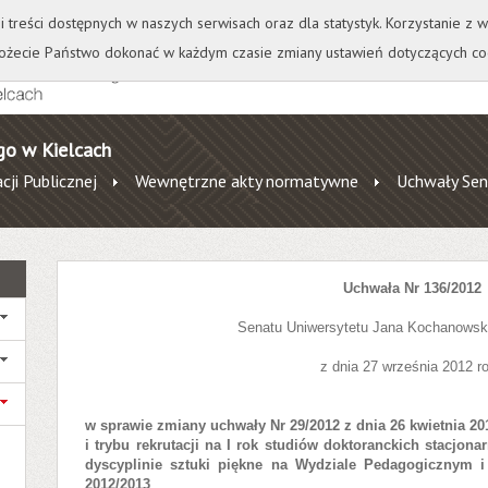
+
++
Wydawnictwo
Wirtualna Uczelnia
A
A
A
A
A
ji treści dostępnych w naszych serwisach oraz dla statystyk. Korzystanie z
żecie Państwo dokonać w każdym czasie zmiany ustawień dotyczących co
go w Kielcach
cji Publicznej
Wewnętrzne akty normatywne
Uchwały Sen
Uchwała Nr 136/2012
Senatu Uniwersytetu Jana Kochanowsk
z dnia 27 września 2012 r
w sprawie zmiany uchwały Nr 29/2012 z dnia 26 kwietnia 
i trybu rekrutacji na I rok studiów doktoranckich stacjon
dyscyplinie sztuki piękne na Wydziale Pedagogicznym 
2012/2013