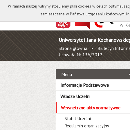
Kontakt
Biblioteka
W ramach naszej witryny stosujemy pliki cookies w celach optymalizac
zamieszczane w Państwa urządzeniu końcowym. Mo
Uniwersytet Jana Kochanowskie
Strona główna
Biuletyn Informa
Uchwała Nr 136/2012
Menu
Informacje Podstawowe
Władze Uczelni
Wewnętrzne akty normatywne
Statut Uczelni
Regulamin organizacyjny