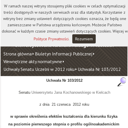
Kontakt
Biblioteka
Wydawnictwo
W ramach naszej witryny stosujemy pliki cookies w celach optymalizacji
Wirtualna Uczelnia
treści dostępnych w naszych serwisach oraz dla statystyk. Korzystanie z
witryny bez zmiany ustawień dotyczących cookies oznacza, że będą one
zamieszczane w Państwa urządzeniu końcowym. Możecie Państwo
dokonać w każdym czasie zmiany ustawień dotyczących cookies. Więcej w
Polityce Prywatności
.
Rozumiem
Uniwersytet Jana Kochanowskiego w Kielcach
Strona główna
Biuletyn Informacji Publicznej
Wewnętrzne akty normatywne
Uchwały Senatu Uczelni w 2012 roku
Uchwała Nr 103/2012
Uchwała Nr 103/2012
Senatu
Uniwersytetu Jana Kochanowskiego w Kielcach
z dnia 21 czerwca 2012 roku
w sprawie określenia efektów kształcenia dla kierunku fizyka
na poziomie pierwszego stopnia o profilu ogólnoakademickim