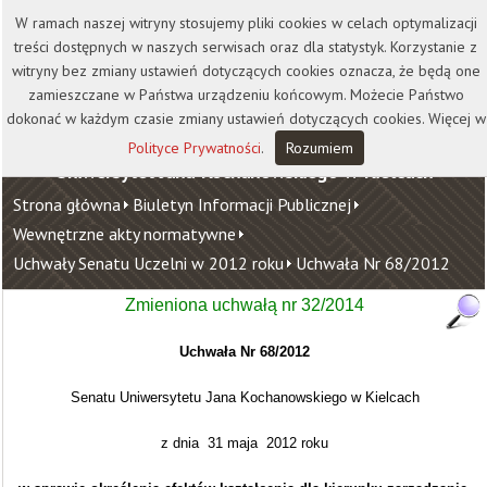
Kontakt
Biblioteka
Wydawnictwo
W ramach naszej witryny stosujemy pliki cookies w celach optymalizacji
Wirtualna Uczelnia
treści dostępnych w naszych serwisach oraz dla statystyk. Korzystanie z
witryny bez zmiany ustawień dotyczących cookies oznacza, że będą one
zamieszczane w Państwa urządzeniu końcowym. Możecie Państwo
dokonać w każdym czasie zmiany ustawień dotyczących cookies. Więcej w
Polityce Prywatności
.
Rozumiem
Uniwersytet Jana Kochanowskiego w Kielcach
Strona główna
Biuletyn Informacji Publicznej
Wewnętrzne akty normatywne
Uchwały Senatu Uczelni w 2012 roku
Uchwała Nr 68/2012
Zmieniona uchwałą nr 32/2014
Uchwała Nr 68/2012
Senatu Uniwersytetu Jana Kochanowskiego w Kielcach
z dnia 31 maja 2012 roku