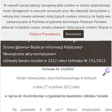
Kontakt
Biblioteka
Wydawnictwo
W ramach naszej witryny stosujemy pliki cookies w celach optymalizacji
Wirtualna Uczelnia
treści dostępnych w naszych serwisach oraz dla statystyk. Korzystanie z
witryny bez zmiany ustawień dotyczących cookies oznacza, że będą one
zamieszczane w Państwa urządzeniu końcowym. Możecie Państwo
dokonać w każdym czasie zmiany ustawień dotyczących cookies. Więcej w
Polityce Prywatności
.
Rozumiem
Uniwersytet Jana Kochanowskiego w Kielcach
Strona główna
Biuletyn Informacji Publicznej
Wewnętrzne akty normatywne
Uchwały Senatu Uczelni w 2012 roku
Uchwała Nr 131/2012
Uchwała Nr 131/2012
Senatu Uniwersytetu Jana Kochanowskiego w Kielcach
z dnia 27 września 2012
roku
w sprawie stwierdzenia wygaśnięcia mandatu członka Senatu
Na podstawie § 108 ust.7 Statutu Uniwersytetu Jana