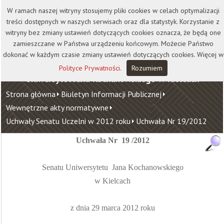
Kontakt
Biblioteka
Wydawnictwo
W ramach naszej witryny stosujemy pliki cookies w celach optymalizacji
Wirtualna Uczelnia
treści dostępnych w naszych serwisach oraz dla statystyk. Korzystanie z
witryny bez zmiany ustawień dotyczących cookies oznacza, że będą one
zamieszczane w Państwa urządzeniu końcowym. Możecie Państwo
dokonać w każdym czasie zmiany ustawień dotyczących cookies. Więcej w
Polityce Prywatności
.
Rozumiem
Uniwersytet Jana Kochanowskiego w Kielcach
Strona główna
Biuletyn Informacji Publicznej
Wewnętrzne akty normatywne
Uchwały Senatu Uczelni w 2012 roku
Uchwała Nr 19/2012
Uchwała Nr
19 /2012
Senatu Uniwersytetu
Jana Kochanowskiego
w Kielcach
z dnia 29 marca 2012 roku