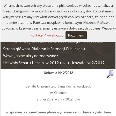
Kontakt
Biblioteka
Wydawnictwo
W ramach naszej witryny stosujemy pliki cookies w celach optymalizacji
Wirtualna Uczelnia
treści dostępnych w naszych serwisach oraz dla statystyk. Korzystanie z
witryny bez zmiany ustawień dotyczących cookies oznacza, że będą one
zamieszczane w Państwa urządzeniu końcowym. Możecie Państwo
dokonać w każdym czasie zmiany ustawień dotyczących cookies. Więcej w
Polityce Prywatności
.
Rozumiem
Uniwersytet Jana Kochanowskiego w Kielcach
Strona główna
Biuletyn Informacji Publicznej
Wewnętrzne akty normatywne
Uchwały Senatu Uczelni w 2012 roku
Uchwała Nr 2/2012
Uchwała Nr 2/2012
Senatu Uniwersytetu Jana Kochanowskiego
w Kielcach
z dnia 26 stycznia 2012
roku
w sprawie
zatwierdzenia planu wydawniczego Uniwersytetu Jana