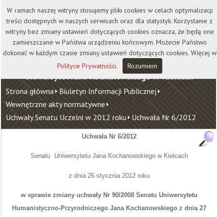
Kontakt
Biblioteka
Wydawnictwo
W ramach naszej witryny stosujemy pliki cookies w celach optymalizacji
Wirtualna Uczelnia
treści dostępnych w naszych serwisach oraz dla statystyk. Korzystanie z
witryny bez zmiany ustawień dotyczących cookies oznacza, że będą one
zamieszczane w Państwa urządzeniu końcowym. Możecie Państwo
dokonać w każdym czasie zmiany ustawień dotyczących cookies. Więcej w
Polityce Prywatności
.
Rozumiem
Uniwersytet Jana Kochanowskiego w Kielcach
Strona główna
Biuletyn Informacji Publicznej
Wewnętrzne akty normatywne
Uchwały Senatu Uczelni w 2012 roku
Uchwała Nr 6/2012
Uchwała Nr 6/2012
Senatu Uniwersytetu Jana Kochanowskiego w Kielcach
z dnia 26 stycznia 2012 roku
w sprawie zmiany uchwały Nr 90/2008 Senatu Uniwersytetu
Humanistyczno-Przyrodniczego Jana Kochanowskiego z dnia 27