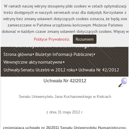
Kontakt
Biblioteka
Wydawnictwo
W ramach naszej witryny stosujemy pliki cookies w celach optymalizacji
Wirtualna Uczelnia
treści dostępnych w naszych serwisach oraz dla statystyk. Korzystanie z
witryny bez zmiany ustawień dotyczących cookies oznacza, że będą one
zamieszczane w Państwa urządzeniu końcowym. Możecie Państwo
dokonać w każdym czasie zmiany ustawień dotyczących cookies. Więcej w
Polityce Prywatności
.
Rozumiem
Uniwersytet Jana Kochanowskiego w Kielcach
Strona główna
Biuletyn Informacji Publicznej
Wewnętrzne akty normatywne
Uchwały Senatu Uczelni w 2012 roku
Uchwała Nr 42/2012
Uchwała Nr
42
/2012
Senatu Uniwersytetu Jana Kochanowskiego w Kielcach
z dnia 31 maja 2012 r.
zmieniająca uchwałę nr 26/2011 Senatu Uniwersytetu Humanistyczno-